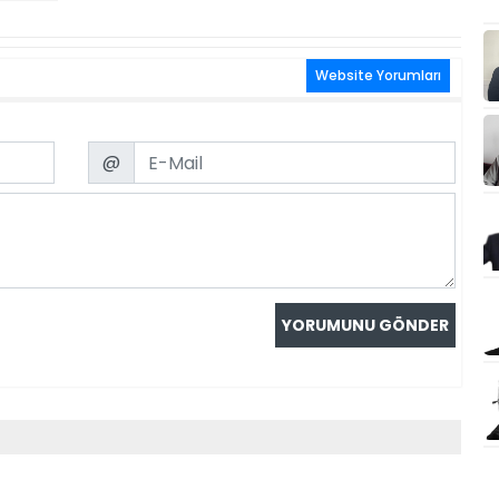
Website Yorumları
Email
@