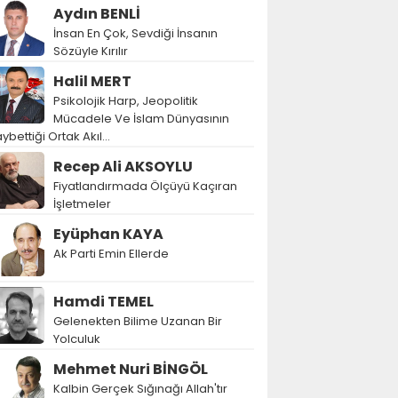
Aydın BENLİ
İnsan En Çok, Sevdiği İnsanın
Sözüyle Kırılır
Halil MERT
Psikolojik Harp, Jeopolitik
Mücadele Ve İslam Dünyasının
ybettiği Ortak Akıl…
Recep Ali AKSOYLU
Fiyatlandırmada Ölçüyü Kaçıran
İşletmeler
Eyüphan KAYA
Ak Parti Emin Ellerde
Hamdi TEMEL
Gelenekten Bilime Uzanan Bir
Yolculuk
Mehmet Nuri BİNGÖL
Kalbin Gerçek Sığınağı Allah'tır