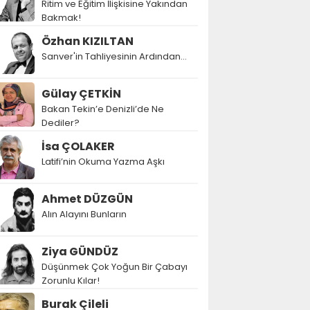
Ritim ve Eğitim İlişkisine Yakından
Bakmak!
Özhan KIZILTAN
Sanver'in Tahliyesinin Ardından…
Gülay ÇETKİN
Bakan Tekin’e Denizli’de Ne
Dediler?
İsa ÇOLAKER
Latifi’nin Okuma Yazma Aşkı
Ahmet DÜZGÜN
Alın Alayını Bunların
Ziya GÜNDÜZ
Düşünmek Çok Yoğun Bir Çabayı
Zorunlu Kılar!
Burak Çileli