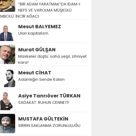
“BİR ADAM YARATMAK”DA İDAM-I
NEFS VE VAROLMA MÜŞKÜLÜ
EMBOLÜ: İNCİR AĞACI
Mesut BALYEMEZ
Ulan kapitalizm.
Murat GÜLŞAN
Maskeler düştü: saha yeşil, zihniyet
kara!
Mesut CİHAT
Adamlığın Sende Kalsın
Asiye Tanrıöver TÜRKAN
SADAKAT: RUHUN CENNETİ!
MUSTAFA GÜLTEKİN
SIRRIN SAKLANMA ZORUNLULUĞU