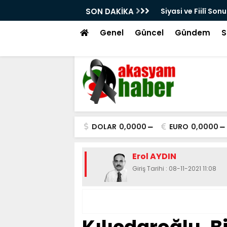
Örtülü Af
SON DAKİKA
Özel Bireyler Ya
Genel
Güncel
Gündem
S
DOLAR
0,0000
EURO
0,0000
Erol AYDIN
Giriş Tarihi : 08-11-2021 11:08