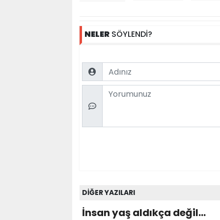
NELER
SÖYLENDİ?
Name
Comment
DİĞER YAZILARI
İnsan yaş aldıkça değil...