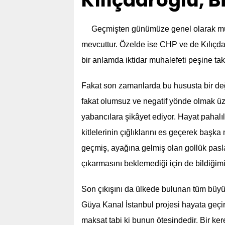
Kılıçdaroğlu, B
Geçmişten günümüze genel olarak muh
mevcuttur. Özelde ise CHP ve de Kılıçda
bir anlamda iktidar muhalefeti peşine ta
Fakat son zamanlarda bu hususta bir değ
fakat olumsuz ve negatif yönde olmak üze
yabancılara şikâyet ediyor. Hayat pahalı
kitlelerinin çığlıklarını es geçerek başk
geçmiş, ayağına gelmiş olan gollük pasl
çıkarmasını beklemediği için de bildiğimi
Son çıkışını da ülkede bulunan tüm büyüke
Güya Kanal İstanbul projesi hayata geçiri
maksat tabi ki bunun ötesindedir. Bir ke