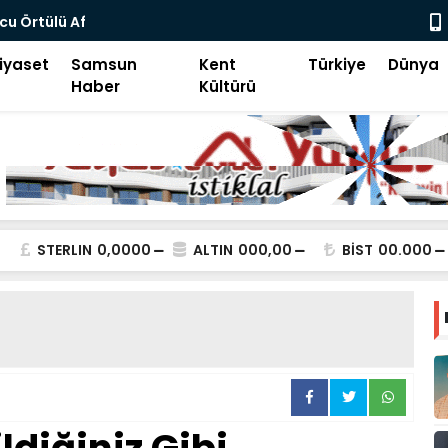
z Tatilini Dolu Dolu Geçiriyor
Kara Sam
iyaset
Samsun
Kent
Türkiye
Dünya
Haber
Kültürü
STERLIN
0,0000
ALTIN
000,00
BİST
00.000