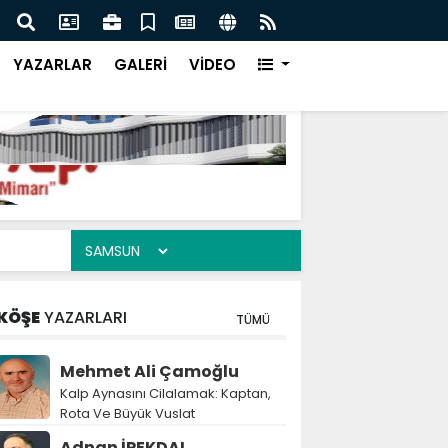
sun’un Beyaz Türkleri
Ka
YAZARLAR
GALERİ
VİDEO
KÖŞE
YAZARLARI
TÜMÜ
Mehmet Ali Çamoğlu
Kalp Aynasını Cilalamak: Kaptan,
Rota Ve Büyük Vuslat
Adnan İPEKDAL