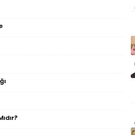
e
ğı
Mıdır?