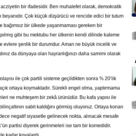
 acziyetin bir ifadesidir. Ben muhalefet olarak, demokratik
n beyanıdır. Çok küçük düşürücü ve rencide edici bir tutum
 ve bağımsız bir ülkede yaşanmaması gereken bir
apılmış gibi bu mektubu her ülkenin kendi dilinde kaleme
 ise evlere şenlik bir durumdur. Aman ne büyük incelik ve
ınız da dünyaya olan hayranlığınızı daha samimi olarak
ayısı ile çok partili sisteme geçildikten sonra % 20’lik
açık ortaya koymaktadır. Sürekli engel olma, yaptırmama
leri ne muhteşem bir zekâ ürünüdür. Bu kafa yapısı ile
ilinçaltının sabit kaldığını görmüş oluyoruz. Ortaya konan
dece negatif siyasetle gelinecek nokta, alınacak mesafe
’ün partisi diyerek gerinmeleri ise tam bir komedidir.
le kadar kovalardı.