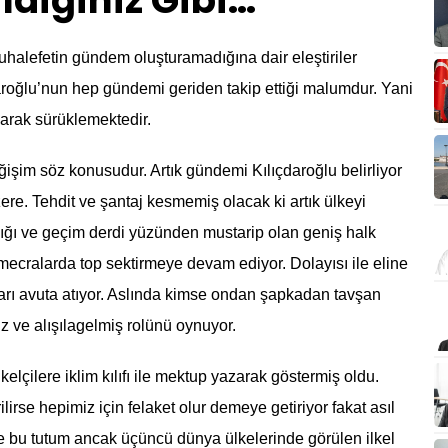
ildiğiniz Gibi…
alefetin gündem oluşturamadığına dair eleştiriler
roğlu’nun hep gündemi geriden takip ettiği malumdur. Yani
karak sürüklemektedir.
işim söz konusudur. Artık gündemi Kılıçdaroğlu belirliyor
re. Tehdit ve şantaj kesmemiş olacak ki artık ülkeyi
lığı ve geçim derdi yüzünden mustarip olan geniş halk
a mecralarda top sektirmeye devam ediyor. Dolayısı ile eline
arı avuta atıyor. Aslında kimse ondan şapkadan tavşan
z ve alışılagelmiş rolünü oynuyor.
lçilere iklim kılıfı ile mektup yazarak göstermiş oldu.
lirse hepimiz için felaket olur demeye getiriyor fakat asıl
re bu tutum ancak üçüncü dünya ülkelerinde görülen ilkel