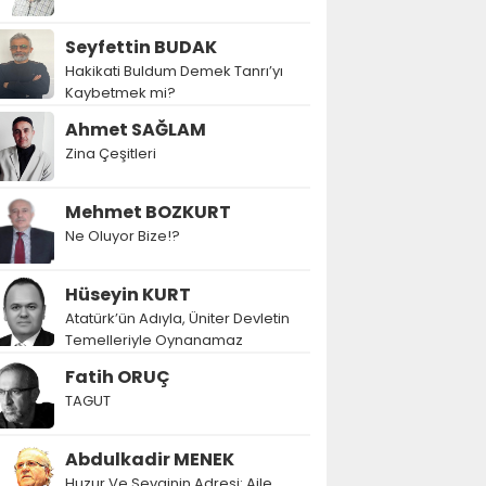
Seyfettin BUDAK
Hakikati Buldum Demek Tanrı’yı
Kaybetmek mi?
Ahmet SAĞLAM
Zina Çeşitleri
Mehmet BOZKURT
Ne Oluyor Bize!?
Hüseyin KURT
Atatürk’ün Adıyla, Üniter Devletin
Temelleriyle Oynanamaz
Fatih ORUÇ
TAGUT
Abdulkadir MENEK
Huzur Ve Sevginin Adresi: Aile