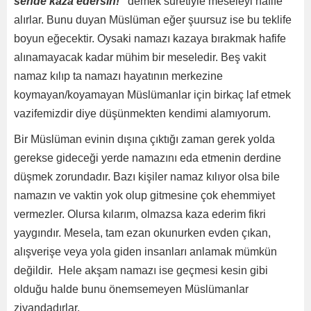
sende kaza edersin!”
demek suretiyle meseleyi hafife
alırlar. Bunu duyan Müslüman eğer şuursuz ise bu teklife
boyun eğecektir. Oysaki namazı kazaya bırakmak hafife
alınamayacak kadar mühim bir meseledir. Beş vakit
namaz kılıp ta namazı hayatının merkezine
koymayan/koyamayan Müslümanlar için birkaç laf etmek
vazifemizdir diye düşünmekten kendimi alamıyorum.
Bir Müslüman evinin dışına çıktığı zaman gerek yolda
gerekse gideceği yerde namazını eda etmenin derdine
düşmek zorundadır. Bazı kişiler namaz kılıyor olsa bile
namazın ve vaktin yok olup gitmesine çok ehemmiyet
vermezler. Olursa kılarım, olmazsa kaza ederim fikri
yaygındır. Mesela, tam ezan okunurken evden çıkan,
alışverişe veya yola giden insanları anlamak mümkün
değildir. Hele akşam namazı ise geçmesi kesin gibi
olduğu halde bunu önemsemeyen Müslümanlar
ziyandadırlar.