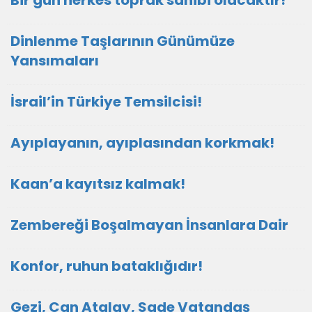
Bir gün herkes toprak sahibi olacaktır!
Dinlenme Taşlarının Günümüze
Yansımaları
İsrail’in Türkiye Temsilcisi!
Ayıplayanın, ayıplasından korkmak!
Kaan’a kayıtsız kalmak!
Zembereği Boşalmayan İnsanlara Dair
Konfor, ruhun bataklığıdır!
Gezi, Can Atalay, Sade Vatandaş