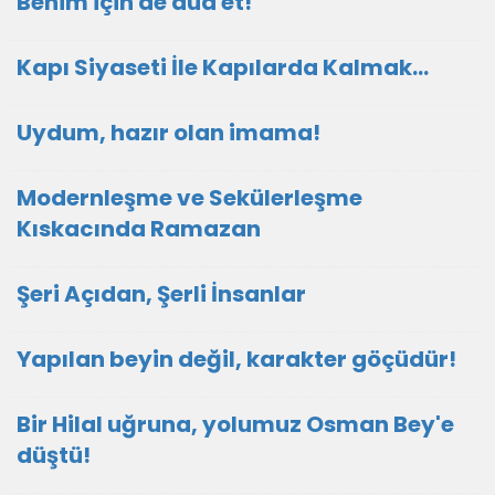
Benim için de dua et!
Kapı Siyaseti İle Kapılarda Kalmak…
Uydum, hazır olan imama!
Modernleşme ve Sekülerleşme
Kıskacında Ramazan
Şeri Açıdan, Şerli İnsanlar
Yapılan beyin değil, karakter göçüdür!
Bir Hilal uğruna, yolumuz Osman Bey'e
düştü!