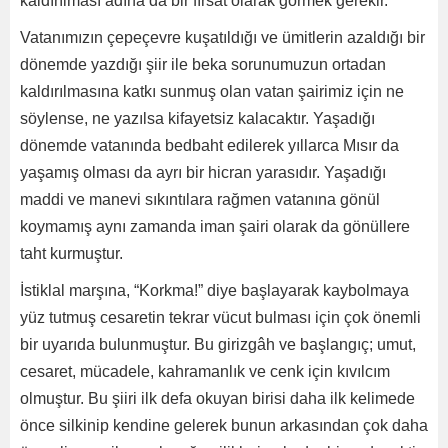
kaldırılması adına da bir fırsat olarak görmek gerekir.
Vatanımızın çepeçevre kuşatıldığı ve ümitlerin azaldığı bir
dönemde yazdığı şiir ile beka sorunumuzun ortadan
kaldırılmasına katkı sunmuş olan vatan şairimiz için ne
söylense, ne yazılsa kifayetsiz kalacaktır. Yaşadığı
dönemde vatanında bedbaht edilerek yıllarca Mısır da
yaşamış olması da ayrı bir hicran yarasıdır. Yaşadığı
maddi ve manevi sıkıntılara rağmen vatanına gönül
koymamış aynı zamanda iman şairi olarak da gönüllere
taht kurmuştur.
İstiklal marşına, “Korkma!” diye başlayarak kaybolmaya
yüz tutmuş cesaretin tekrar vücut bulması için çok önemli
bir uyarıda bulunmuştur. Bu girizgâh ve başlangıç; umut,
cesaret, mücadele, kahramanlık ve cenk için kıvılcım
olmuştur. Bu şiiri ilk defa okuyan birisi daha ilk kelimede
önce silkinip kendine gelerek bunun arkasından çok daha