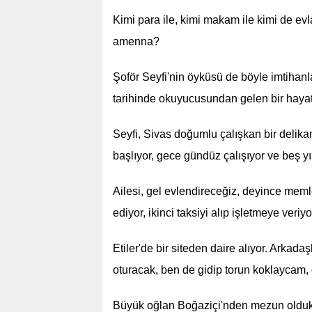
Kimi para ile, kimi makam ile kimi de evlat
amenna?
Şoför Seyfi'nin öyküsü de böyle imtihan
tarihinde okuyucusundan gelen bir hayat
Seyfi, Sivas doğumlu çalışkan bir delikan
başlıyor, gece gündüz çalışıyor ve beş yıl 
Ailesi, gel evlendireceğiz, deyince mem
ediyor, ikinci taksiyi alıp işletmeye ver
Etiler'de bir siteden daire alıyor. Arkada
oturacak, ben de gidip torun koklaycam, d
Büyük oğlan Boğaziçi'nden mezun oldukt