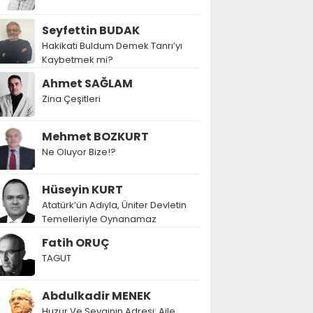
Seyfettin BUDAK
Hakikati Buldum Demek Tanrı’yı
Kaybetmek mi?
Ahmet SAĞLAM
Zina Çeşitleri
Mehmet BOZKURT
Ne Oluyor Bize!?
Hüseyin KURT
Atatürk’ün Adıyla, Üniter Devletin
Temelleriyle Oynanamaz
Fatih ORUÇ
TAGUT
Abdulkadir MENEK
Huzur Ve Sevginin Adresi: Aile