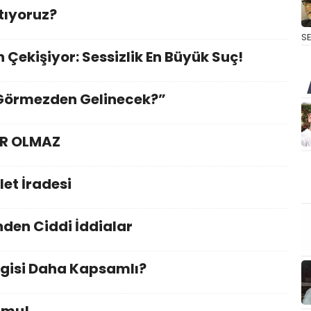
tıyoruz?
S
 Çekişiyor: Sessizlik En Büyük Suç!
r Görmezden Gelinecek?”
R OLMAZ
let İradesi
nden Ciddi İddialar
ngisi Daha Kapsamlı?