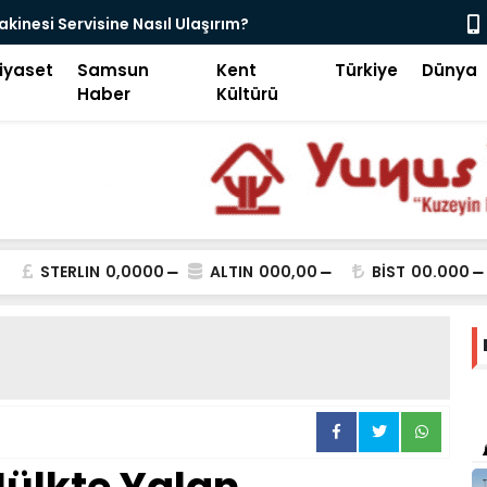
Endüstriyel Çay Kazanı Nedir ve Nasıl Seçilir?
iyaset
Samsun
Kent
Türkiye
Dünya
Haber
Kültürü
STERLIN
0,0000
ALTIN
000,00
BİST
00.000