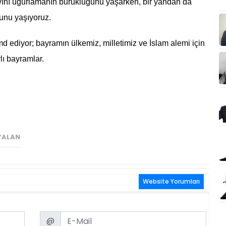
yını uğurlamanın burukluğunu yaşarken, bir yandan da
unu yaşıyoruz.
 ediyor; bayramın ülkemiz, milletimiz ve İslam alemi için
lı bayramlar.
YALAN
Website Yorumları
Email
@