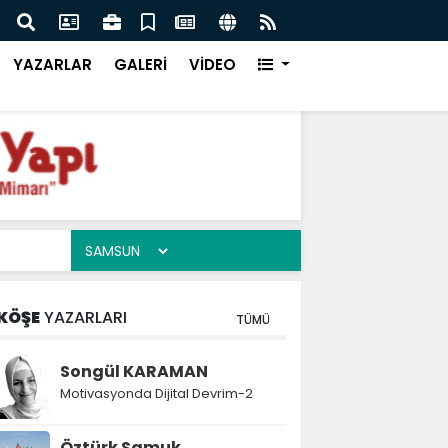
Otomotiv Yan Sanayi İçin Lastik Tamburlu Kumlama 
Çözümleri
YAZARLAR
GALERİ
VİDEO
KÖŞE
YAZARLARI
TÜMÜ
Songül KARAMAN
Motivasyonda Dijital Devrim-2
Öztürk Samuk