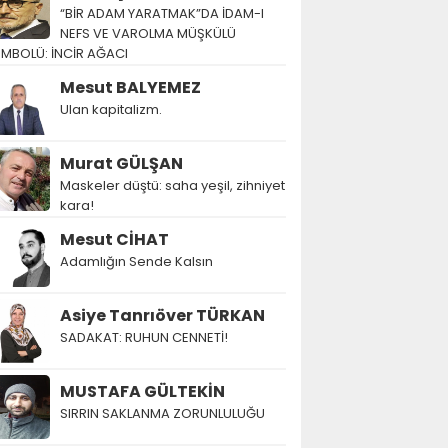
“BİR ADAM YARATMAK”DA İDAM-I
NEFS VE VAROLMA MÜŞKÜLÜ
EMBOLÜ: İNCİR AĞACI
Mesut BALYEMEZ
Ulan kapitalizm.
Murat GÜLŞAN
Maskeler düştü: saha yeşil, zihniyet
kara!
Mesut CİHAT
Adamlığın Sende Kalsın
Asiye Tanrıöver TÜRKAN
SADAKAT: RUHUN CENNETİ!
MUSTAFA GÜLTEKİN
SIRRIN SAKLANMA ZORUNLULUĞU