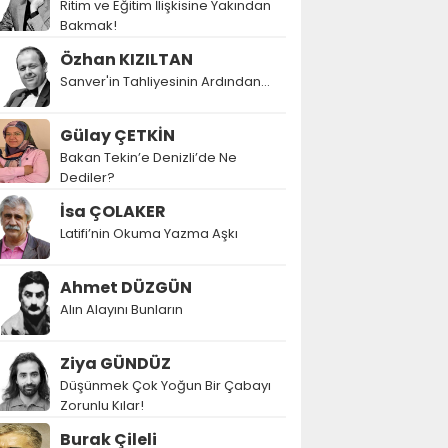
Ritim ve Eğitim İlişkisine Yakından
Bakmak!
Özhan KIZILTAN
Sanver'in Tahliyesinin Ardından…
Gülay ÇETKİN
Bakan Tekin’e Denizli’de Ne
Dediler?
İsa ÇOLAKER
Latifi’nin Okuma Yazma Aşkı
Ahmet DÜZGÜN
Alın Alayını Bunların
Ziya GÜNDÜZ
Düşünmek Çok Yoğun Bir Çabayı
Zorunlu Kılar!
Burak Çileli