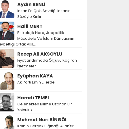
Aydın BENLİ
İnsan En Çok, Sevdiği İnsanın
Sözüyle Kırılır
Halil MERT
Psikolojik Harp, Jeopolitik
Mücadele Ve İslam Dünyasının
ybettiği Ortak Akıl…
Recep Ali AKSOYLU
Fiyatlandırmada Ölçüyü Kaçıran
İşletmeler
Eyüphan KAYA
Ak Parti Emin Ellerde
Hamdi TEMEL
Gelenekten Bilime Uzanan Bir
Yolculuk
Mehmet Nuri BİNGÖL
Kalbin Gerçek Sığınağı Allah'tır