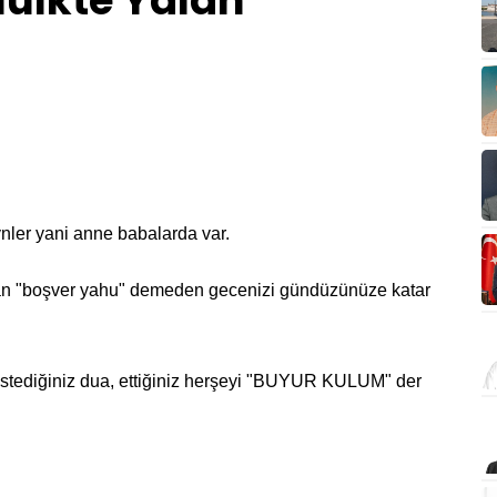
ülkte Yalan
ynler yani anne babalarda var.
 "boşver yahu" demeden gecenizi gündüzünüze katar
. İstediğiniz dua, ettiğiniz herşeyi "BUYUR KULUM" der