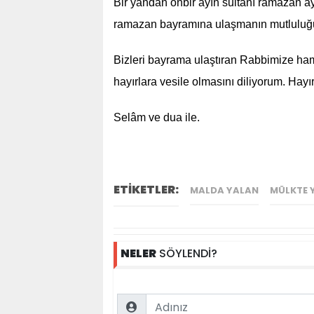
Bir yandan onbir ayın sultanı ramazan a
ramazan bayramına ulaşmanın mutluluğ
Bizleri bayrama ulaştıran Rabbimize hamd
hayırlara vesile olmasını diliyorum. Hayır
Selâm ve dua ile.
ETİKETLER:
MALDA YALAN
MÜLKTE 
NELER
SÖYLENDİ?
Name