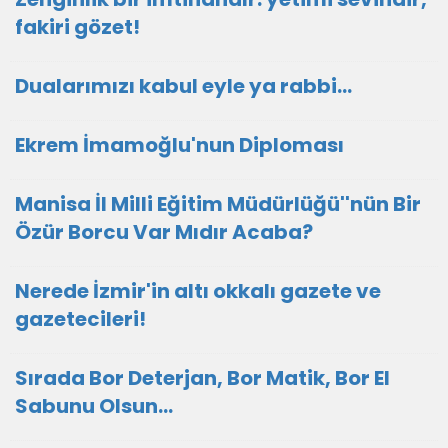
fakiri gözet!
Dualarımızı kabul eyle ya rabbi...
Ekrem İmamoğlu'nun Diploması
Manisa İl Milli Eğitim Müdürlüğü''nün Bir
Özür Borcu Var Mıdır Acaba?
Nerede İzmir'in altı okkalı gazete ve
gazetecileri!
Sırada Bor Deterjan, Bor Matik, Bor El
Sabunu Olsun…