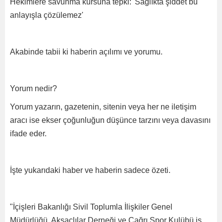
Hekimlere savunma kursuna tepki: 'Sağlıkta şiddet bu
anlayışla çözülemez'
Akabinde tabii ki haberin açılımı ve yorumu.
Yorum nedir?
Yorum yazarın, gazetenin, sitenin veya her ne iletişim
aracı ise ekser çoğunluğun düşünce tarzını veya davasını
ifade eder.
İşte yukarıdaki haber ve haberin sadece özeti.
"İçişleri Bakanlığı Sivil Toplumla İlişkiler Genel
Müdürlüğü, Aksaçlılar Derneği ve Çağrı Spor Kulübü iş