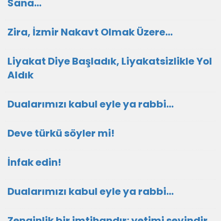
Sana…
Zira, İzmir Nakavt Olmak Üzere…
Liyakat Diye Başladık, Liyakatsizlikle Yol
Aldık
Dualarımızı kabul eyle ya rabbi...
Deve türkü söyler mi!
İnfak edin!
Dualarımızı kabul eyle ya rabbi...
Zenginlik bir imtihandır: yetimi sevindir,