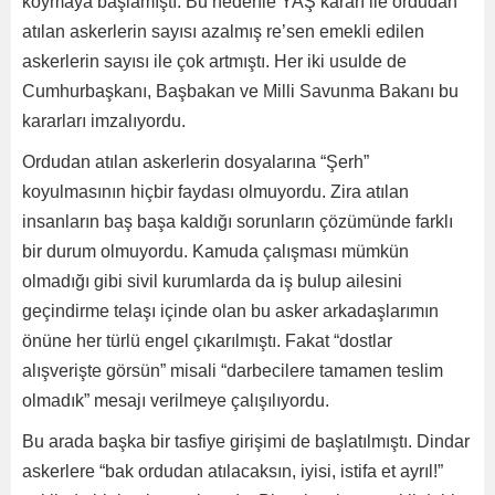
koymaya başlamıştı. Bu nedenle YAŞ kararı ile ordudan
atılan askerlerin sayısı azalmış re’sen emekli edilen
askerlerin sayısı ile çok artmıştı. Her iki usulde de
Cumhurbaşkanı, Başbakan ve Milli Savunma Bakanı bu
kararları imzalıyordu.
Ordudan atılan askerlerin dosyalarına “Şerh”
koyulmasının hiçbir faydası olmuyordu. Zira atılan
insanların baş başa kaldığı sorunların çözümünde farklı
bir durum olmuyordu. Kamuda çalışması mümkün
olmadığı gibi sivil kurumlarda da iş bulup ailesini
geçindirme telaşı içinde olan bu asker arkadaşlarımın
önüne her türlü engel çıkarılmıştı. Fakat “dostlar
alışverişte görsün” misali “darbecilere tamamen teslim
olmadık” mesajı verilmeye çalışılıyordu.
Bu arada başka bir tasfiye girişimi de başlatılmıştı. Dindar
askerlere “bak ordudan atılacaksın, iyisi, istifa et ayrıl!”