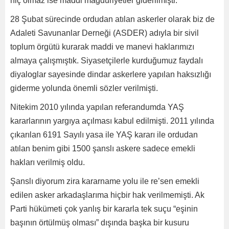
hiç olmaz ise maddi mağduriyetler giderilmişti.
28 Şubat sürecinde ordudan atılan askerler olarak biz de
Adaleti Savunanlar Derneği (ASDER) adıyla bir sivil
toplum örgütü kurarak maddi ve manevi haklarımızı
almaya çalışmıştık. Siyasetçilerle kurduğumuz faydalı
diyaloglar sayesinde dindar askerlere yapılan haksızlığı
giderme yolunda önemli sözler verilmişti.
Nitekim 2010 yılında yapılan referandumda YAŞ
kararlarının yargıya açılması kabul edilmişti. 2011 yılında
çıkarılan 6191 Sayılı yasa ile YAŞ kararı ile ordudan
atılan benim gibi 1500 şanslı askere sadece emekli
hakları verilmiş oldu.
Şanslı diyorum zira kararname yolu ile re’sen emekli
edilen asker arkadaşlarıma hiçbir hak verilmemişti. Ak
Parti hükümeti çok yanlış bir kararla tek suçu “eşinin
başının örtülmüş olması” dışında başka bir kusuru