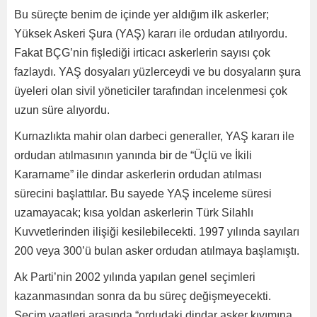
Bu süreçte benim de içinde yer aldığım ilk askerler;
Yüksek Askeri Şura (YAŞ) kararı ile ordudan atılıyordu.
Fakat BÇG’nin fişlediği irticacı askerlerin sayısı çok
fazlaydı. YAŞ dosyaları yüzlerceydi ve bu dosyaların şura
üyeleri olan sivil yöneticiler tarafından incelenmesi çok
uzun süre alıyordu.
Kurnazlıkta mahir olan darbeci generaller, YAŞ kararı ile
ordudan atılmasının yanında bir de “Üçlü ve İkili
Kararname” ile dindar askerlerin ordudan atılması
sürecini başlattılar. Bu sayede YAŞ inceleme süresi
uzamayacak; kısa yoldan askerlerin Türk Silahlı
Kuvvetlerinden ilişiği kesilebilecekti. 1997 yılında sayıları
200 veya 300’ü bulan asker ordudan atılmaya başlamıştı.
Ak Parti’nin 2002 yılında yapılan genel seçimleri
kazanmasından sonra da bu süreç değişmeyecekti.
Seçim vaatleri arasında “ordudaki dindar asker kıyımına