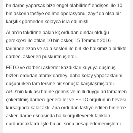
bir darbe yaparsak bize engel olabilirler” endişesi ile 10
bin askerin tasfiye edilme operasyonu; zayıf da olsa bir
karşılık görmeden kolayca icra edilmişti.
Allah’ın takdirine bakın ki; ordudan dindar olduğu
gerekçesi ile atılan 10 bin asker, 15 Temmuz 2016
tarihinde ezan ve sala sesleri ile birlikte halkımızla birlikte
darbeci askerleri püskürtmüşlerdi.
FETÖ ve darbeci askerler kazdıkları kuyuya düşmüş
bizleri ordudan atarak darbeyi daha kolay yapacaklarını
düşünürken tam tersine bir sonuçla karşılaşmışlardı.
ABD’nin kuklası haline gelmiş ve milli duyguları tamamen
çökertilmiş darbeci generaller ve FETÖ örgütünün hevesi
kursağında kalacaktı. Zira ordudan tasfiye edilen binlerce
asker, darbe esnasında halkı örgütleyerek tankları
durduracaklardı. İşte bu acı sonu hesap edememişlerdi.