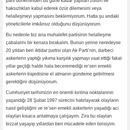
parti döneminden bu güne kadar yapılan zulüm ve
haksızlıkları kabul ederek özür dilemesini veya
helalleşmeyi yapmasını beklemiyorum. Hatta şu andaki
yöneticilerle imkânsız olduğunu düşünüyorum.
Bu nedenle biz ana muhalefet partisinin helalleşme
çabalarını bir kenara bırakalım. Bunun yerine neredeyse
20 yıldan beri iktidar partisi olan Ak Parti’nin, darbeci
askerlerin yaptığı yıkıma karşılık yapmayı vaat ettiği fakat
yıllar geçtiği halde hala beceremediği re’sen emekli
askerlerin trajedisine el atmanın gündeme getirilmesi
gerektiğini düşünüyorum.
Cumhuriyet tarihimizin en önemli kırılma noktalarının
yaşandığı 28 Şubat 1997 sürecini hatırlayarak olayların
nasıl geliştiğini ve re’sen emekli askerlerin yaşadığı acı
olayları kısaca anlatmaya çalışayım. Zira bu olayları
bizzat yaşayıp yıllardan beri mücadele eden birisiyim.