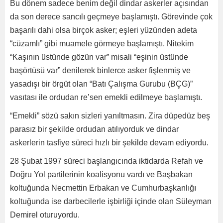
Bu dönem sadece benim değil dindar askerler açısından
da son derece sancılı geçmeye başlamıştı. Görevinde çok
başarılı dahi olsa birçok asker; eşleri yüzünden adeta
“cüzamlı” gibi muamele görmeye başlamıştı. Nitekim
“Kaşının üstünde gözün var” misali “eşinin üstünde
başörtüsü var” denilerek binlerce asker fişlenmiş ve
yasadışı bir örgüt olan “Batı Çalışma Gurubu (BÇG)”
vasıtası ile ordudan re’sen emekli edilmeye başlamıştı.
“Emekli” sözü sakın sizleri yanıltmasın. Zira düpedüz beş
parasız bir şekilde ordudan atılıyorduk ve dindar
askerlerin tasfiye süreci hızlı bir şekilde devam ediyordu.
28 Şubat 1997 süreci başlangıcında iktidarda Refah ve
Doğru Yol partilerinin koalisyonu vardı ve Başbakan
koltuğunda Necmettin Erbakan ve Cumhurbaşkanlığı
koltuğunda ise darbecilerle işbirliği içinde olan Süleyman
Demirel oturuyordu.