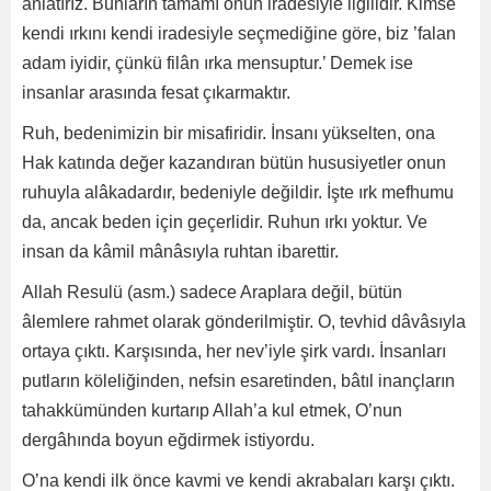
anlatırız. Bunların tamamı onun iradesiyle ilgilidir. Kimse
kendi ırkını kendi iradesiyle seçmediğine göre, biz ’falan
adam iyidir, çünkü filân ırka mensuptur.’ Demek ise
insanlar arasında fesat çıkarmaktır.
Ruh, bedenimizin bir misafiridir. İnsanı yükselten, ona
Hak katında değer kazandıran bütün hususiyetler onun
ruhuyla alâkadardır, bedeniyle değildir. İşte ırk mefhumu
da, ancak beden için geçerlidir. Ruhun ırkı yoktur. Ve
insan da kâmil mânâsıyla ruhtan ibarettir.
Allah Resulü (asm.) sadece Araplara değil, bütün
âlemlere rahmet olarak gönderilmiştir. O, tevhid dâvâsıyla
ortaya çıktı. Karşısında, her nev’iyle şirk vardı. İnsanları
putların köleliğinden, nefsin esaretinden, bâtıl inançların
tahakkümünden kurtarıp Allah’a kul etmek, O’nun
dergâhında boyun eğdirmek istiyordu.
O’na kendi ilk önce kavmi ve kendi akrabaları karşı çıktı.