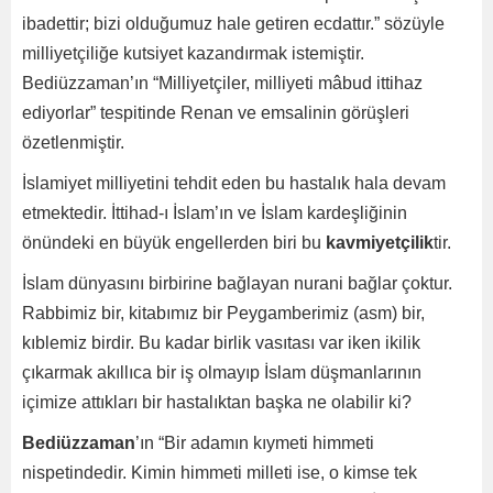
ibadettir; bizi olduğumuz hale getiren ecdattır.” sözüyle
milliyetçiliğe kutsiyet kazandırmak istemiştir.
Bediüzzaman’ın “Milliyetçiler, milliyeti mâbud ittihaz
ediyorlar” tespitinde Renan ve emsalinin görüşleri
özetlenmiştir.
İslamiyet milliyetini tehdit eden bu hastalık hala devam
etmektedir. İttihad-ı İslam’ın ve İslam kardeşliğinin
önündeki en büyük engellerden biri bu
kavmiyetçilik
tir.
İslam dünyasını birbirine bağlayan nurani bağlar çoktur.
Rabbimiz bir, kitabımız bir Peygamberimiz (asm) bir,
kıblemiz birdir. Bu kadar birlik vasıtası var iken ikilik
çıkarmak akıllıca bir iş olmayıp İslam düşmanlarının
içimize attıkları bir hastalıktan başka ne olabilir ki?
Bediüzzaman
’ın “Bir adamın kıymeti himmeti
nispetindedir. Kimin himmeti milleti ise, o kimse tek