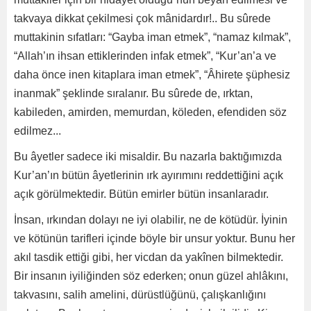
takvaya dikkat çekilmesi çok mânidardır!.. Bu sûrede
muttakinin sıfatları: “Gayba iman etmek”, “namaz kılmak”,
“Allah’ın ihsan ettiklerinden infak etmek”, “Kur’an’a ve
daha önce inen kitaplara iman etmek”, “Âhirete şüphesiz
inanmak” şeklinde sıralanır. Bu sûrede de, ırktan,
kabileden, amirden, memurdan, köleden, efendiden söz
edilmez...
Bu âyetler sadece iki misaldir. Bu nazarla baktığımızda
Kur’an’ın bütün âyetlerinin ırk ayırımını reddettiğini açık
açık görülmektedir. Bütün emirler bütün insanlaradır.
İnsan, ırkından dolayı ne iyi olabilir, ne de kötüdür. İyinin
ve kötünün tarifleri içinde böyle bir unsur yoktur. Bunu her
akıl tasdik ettiği gibi, her vicdan da yakînen bilmektedir.
Bir insanın iyiliğinden söz ederken; onun güzel ahlâkını,
takvasını, salih amelini, dürüstlüğünü, çalışkanlığını