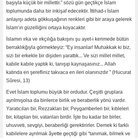
başıyla küçük bir millettir.” sözü gün geçtikçe İslam
toplumunda daha bir inkişaf edecektir. İttihad-ı İslam
anlayışı adeta gökkuşağının renkleri gibi bir araya gelerek
İslam’ın güzelliğini ortaya koyacaktır.
İslamın ırka ve ırkçılığa bakışını şu ayet-i kerimede bütün
berraklıkğıyla görmekteyiz: “Ey insanlar! Muhakkak ki biz,
sizi bir erkekle bir dişiden yarattık... Ve sizi millet millet,
kabile kabile yaptık ki, tanışıp kaynaşasınız... Allah
katında en şerefliniz takvaca en ileri olanınızdır ” (Hucurat
Sûresi, 13)
Evet İslam toplumu büyük bir ordudur. Çeşitli gruplara
ayrılmışolsa da binlerce birlik ve beraberlik yönü vardır.
Yaratıcıları bir, Rezzakları bir, Peygamberleri bir, kıbleleri
bir, kitapları bir, vatanları birdir. İşte bu kadar bir birler,
uhuvveti, sevgiyi, beraberliği gerektirirler. Demek ki farklı
kabilelere ayrılmak âyette geçtiği gibi “tanımak, bilmek ve