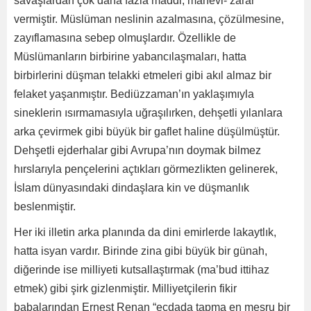
savaşlardan çok daha fazla maddi, manevi- zarar
vermiştir. Müslüman neslinin azalmasına, çözülmesine,
zayıflamasına sebep olmuşlardır. Özellikle de
Müslümanların birbirine yabancılaşmaları, hatta
birbirlerini düşman telakki etmeleri gibi akıl almaz bir
felaket yaşanmıştır. Bediüzzaman’ın yaklaşımıyla
sineklerin ısırmamasıyla uğraşılırken, dehşetli yılanlara
arka çevirmek gibi büyük bir gaflet haline düşülmüştür.
Dehşetli ejderhalar gibi Avrupa’nın doymak bilmez
hırslarıyla pençelerini açtıkları görmezlikten gelinerek,
İslam dünyasındaki dindaşlara kin ve düşmanlık
beslenmiştir.
Her iki illetin arka planında da dini emirlerde lakaytlık,
hatta isyan vardır. Birinde zina gibi büyük bir günah,
diğerinde ise milliyeti kutsallaştırmak (ma’bud ittihaz
etmek) gibi şirk gizlenmiştir. Milliyetçilerin fikir
babalarından Ernest Renan “ecdada tapma en meşru bir