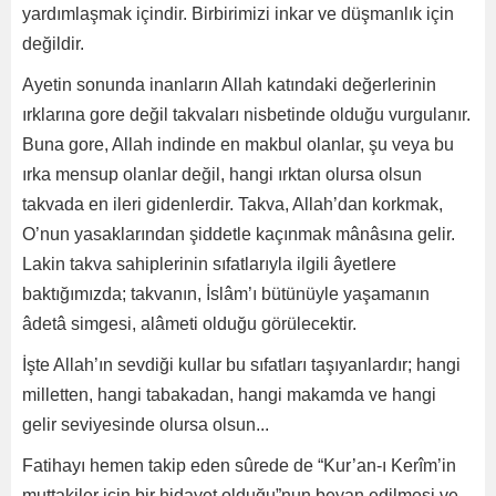
yardımlaşmak içindir. Birbirimizi inkar ve düşmanlık için
değildir.
Ayetin sonunda inanların Allah katındaki değerlerinin
ırklarına gore değil takvaları nisbetinde olduğu vurgulanır.
Buna gore, Allah indinde en makbul olanlar, şu veya bu
ırka mensup olanlar değil, hangi ırktan olursa olsun
takvada en ileri gidenlerdir. Takva, Allah’dan korkmak,
O’nun yasaklarından şiddetle kaçınmak mânâsına gelir.
Lakin takva sahiplerinin sıfatlarıyla ilgili âyetlere
baktığımızda; takvanın, İslâm’ı bütünüyle yaşamanın
âdetâ simgesi, alâmeti olduğu görülecektir.
İşte Allah’ın sevdiği kullar bu sıfatları taşıyanlardır; hangi
milletten, hangi tabakadan, hangi makamda ve hangi
gelir seviyesinde olursa olsun...
Fatihayı hemen takip eden sûrede de “Kur’an-ı Kerîm’in
muttakiler için bir hidayet olduğu”nun beyan edilmesi ve