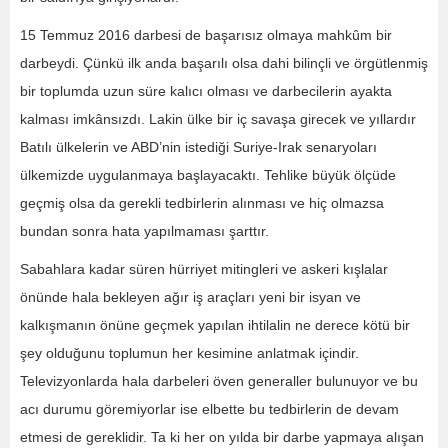
15 Temmuz 2016 darbesi de başarısız olmaya mahkûm bir
darbeydi. Çünkü ilk anda başarılı olsa dahi bilinçli ve örgütlenmiş
bir toplumda uzun süre kalıcı olması ve darbecilerin ayakta
kalması imkânsızdı. Lakin ülke bir iç savaşa girecek ve yıllardır
Batılı ülkelerin ve ABD’nin istediği Suriye-Irak senaryoları
ülkemizde uygulanmaya başlayacaktı. Tehlike büyük ölçüde
geçmiş olsa da gerekli tedbirlerin alınması ve hiç olmazsa
bundan sonra hata yapılmaması şarttır.
Sabahlara kadar süren hürriyet mitingleri ve askeri kışlalar
önünde hala bekleyen ağır iş araçları yeni bir isyan ve
kalkışmanın önüne geçmek yapılan ihtilalin ne derece kötü bir
şey olduğunu toplumun her kesimine anlatmak içindir.
Televizyonlarda hala darbeleri öven generaller bulunuyor ve bu
acı durumu göremiyorlar ise elbette bu tedbirlerin de devam
etmesi de gereklidir. Ta ki her on yılda bir darbe yapmaya alışan