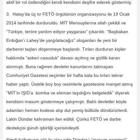
aktif bir rol üstlendiğini kendi kendisini deşifre ederek göstermiş.
3. Hatay’da üç tır FETÖ örgütünün organizasyonu ile 19 Ocak
2014 tarihinde durduruldu. MİT Mensuplarına silah çekildi ve
“Türkiye, teröre yardım ediyor yaygarası” çıkarıldı. “Başbakan
Erdoğan’ı Lahey’de yargılatacağız” sloganları ile yeni bir
darbenin taşları döşenmeye başlandı. Tırları durduran kişiler
hakkında “askeri casusluk” davası açılmış ve gizlilik kararı
alınmıştı. Buna rağmen devletin kanunlarını takmayan
Cumhuriyet Gazetesi seçimler bir hafta kala bu tırları tekrar
haber yaptı. Üstelik boy boy resimlerle gazetesine manşet atmış
“MİT’in IŞID’a bomba ve eleman taşıdığını belgeledik” diyerek
kendisini masum göstermeye çalışmıştı. Batılı devletler böyle
adamları hemen kodese atıp dut yemiş bülbüle döndürürlerdi.
Lakin Dündar kahraman ilan edildi. Çünkü FETÖ ve darbe
destekçisi güruh işbirliği içerisindeydi.
Şimdi halkımızın aklı ile alay edip Dündar’ı “masum gazeteci”