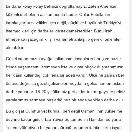
bir daha kolay kolay belimizi doğrultamayız. Zaten Amerikan
kökenli darbelerin asıl amacı da budur. Onlar Fetullah’ın
karakaşlarını sevdikleri için değil, güçlü ve büyük bir Türkiye’yi
istemedikleri için darbeleri desteklemektedirler. Bunu izah
etmeye çalışacağım ki işin vahameti anlaşılıp gerekli önlemler
alınabilsin.
Güzel vatanımızın ayağa kalkmasını insanların barış ve huzur
içinde yaşamasını istemeyen içte ve dışta birçok düşmanımızın
her daim kullandığı çok fena bir âdeti vardır. Ülke ne zaman beli
üstüne doğrulsa güzel gelişmeler meydana gelse hemen askeri
darbe yaparlar. 15-20 yıl ülkemiz geri gider tekrar gayrete geliriz
yaralarımızı sarmaya başladığımız bir anda yeniden darbe olur.
Bu gidişat Cumhuriyet kurulalı beri değil Osmanlı’nın yükselme
devrine kadar gider. Taa Yavuz Sultan Selim Han’dan bu yana
“istemezük” diyen bir yaban sürüsü ordunun itaatini kırıp isyan