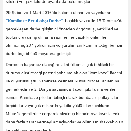
siteleri ve gazetelerde uyarılarda bulunmuştum.
29 Şubat ve 1 Mart 2016’da kaleme alınan ve yayınlanan
"Kamikaze Fetullahçı Darbe"
başlıklı yazısı ile 15 Temmuz'da
gerçekleşen darbe girişimini önceden öngörmüş, yetkilileri ve
toplumu uyarmış olmama rağmen ne yazık ki önlemler
alınmamış 237 şehidimizin ve yaralımızın kanının aktığı bu hain
darbe teşebbüsü meydana gelmişti.
Darbenin başarısız olacağını fakat ülkemizi çok tehlikeli bir
duruma düşüreceği patenti şahsıma ait olan “kamikaze” ifadesi
ile duyurulmuştu. Kamikaze kelimesi “kutsal rüzgâr” anlamına
gelmektedir ve 2. Dünya savaşında Japon pilotlarına verilen
isimdir. Kamikaze pilotları bilinçli olarak bombalar, patlayıcılar,
torpidolar veya çok miktarda yakıtla yüklü olan uçaklarını
Müttefik gemilerine çarparak alışılmış bir saldırıya kıyasla çok
daha fazla zarar vermeyi amaçlıyorlar ve ölümü muhakkak olan
bir saldırıya girişiyorlardı.