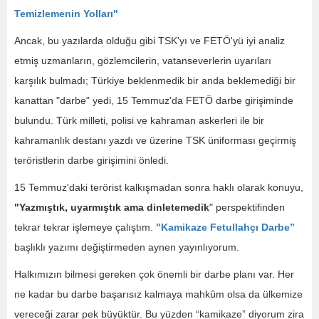
Temizlemenin Yolları"
Ancak, bu yazılarda olduğu gibi TSK'yı ve FETÖ'yü iyi analiz
etmiş uzmanların, gözlemcilerin, vatanseverlerin uyarıları
karşılık bulmadı; Türkiye beklenmedik bir anda beklemediği bir
kanattan "darbe" yedi, 15 Temmuz'da FETÖ darbe girişiminde
bulundu. Türk milleti, polisi ve kahraman askerleri ile bir
kahramanlık destanı yazdı ve üzerine TSK üniforması geçirmiş
teröristlerin darbe girişimini önledi.
15 Temmuz'daki terörist kalkışmadan sonra haklı olarak konuyu,
"Yazmıştık, uyarmıştık ama dinletemedik
" perspektifinden
tekrar tekrar işlemeye çalıştım.
"Kamikaze Fetullahçı Darbe”
başlıklı yazımı değiştirmeden aynen yayınlıyorum.
Halkımızın bilmesi gereken çok önemli bir darbe planı var. Her
ne kadar bu darbe başarısız kalmaya mahkûm olsa da ülkemize
vereceği zarar pek büyüktür. Bu yüzden “kamikaze” diyorum zira