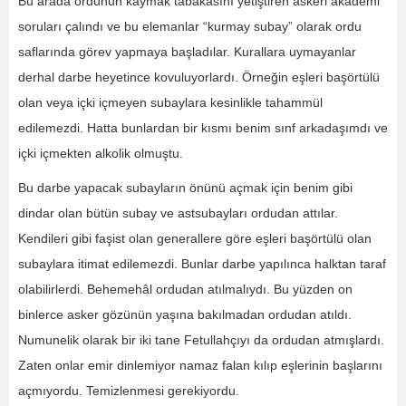
Bu arada ordunun kaymak tabakasını yetiştiren askeri akademi
soruları çalındı ve bu elemanlar “kurmay subay” olarak ordu
saflarında görev yapmaya başladılar. Kurallara uymayanlar
derhal darbe heyetince kovuluyorlardı. Örneğin eşleri başörtülü
olan veya içki içmeyen subaylara kesinlikle tahammül
edilemezdi. Hatta bunlardan bir kısmı benim sınf arkadaşımdı ve
içki içmekten alkolik olmuştu.
Bu darbe yapacak subayların önünü açmak için benim gibi
dindar olan bütün subay ve astsubayları ordudan attılar.
Kendileri gibi faşist olan generallere göre eşleri başörtülü olan
subaylara itimat edilemezdi. Bunlar darbe yapılınca halktan taraf
olabilirlerdi. Behemehâl ordudan atılmalıydı. Bu yüzden on
binlerce asker gözünün yaşına bakılmadan ordudan atıldı.
Numunelik olarak bir iki tane Fetullahçıyı da ordudan atmışlardı.
Zaten onlar emir dinlemiyor namaz falan kılıp eşlerinin başlarını
açmıyordu. Temizlenmesi gerekiyordu.