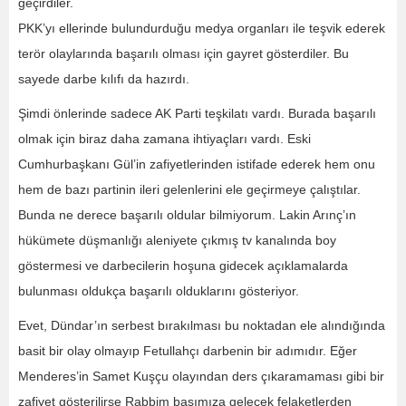
geçirdiler.
PKK’yı ellerinde bulundurduğu medya organları ile teşvik ederek
terör olaylarında başarılı olması için gayret gösterdiler. Bu
sayede darbe kılıfı da hazırdı.
Şimdi önlerinde sadece AK Parti teşkilatı vardı. Burada başarılı
olmak için biraz daha zamana ihtiyaçları vardı. Eski
Cumhurbaşkanı Gül’in zafiyetlerinden istifade ederek hem onu
hem de bazı partinin ileri gelenlerini ele geçirmeye çalıştılar.
Bunda ne derece başarılı oldular bilmiyorum. Lakin Arınç’ın
hükümete düşmanlığı aleniyete çıkmış tv kanalında boy
göstermesi ve darbecilerin hoşuna gidecek açıklamalarda
bulunması oldukça başarılı olduklarını gösteriyor.
Evet, Dündar’ın serbest bırakılması bu noktadan ele alındığında
basit bir olay olmayıp Fetullahçı darbenin bir adımıdır. Eğer
Menderes’in Samet Kuşçu olayından ders çıkaramaması gibi bir
zafiyet gösterilirse Rabbim başımıza gelecek felaketlerden