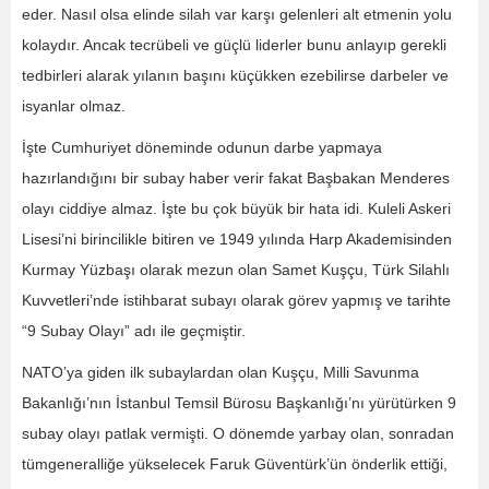
eder. Nasıl olsa elinde silah var karşı gelenleri alt etmenin yolu
kolaydır. Ancak tecrübeli ve güçlü liderler bunu anlayıp gerekli
tedbirleri alarak yılanın başını küçükken ezebilirse darbeler ve
isyanlar olmaz.
İşte Cumhuriyet döneminde odunun darbe yapmaya
hazırlandığını bir subay haber verir fakat Başbakan Menderes
olayı ciddiye almaz. İşte bu çok büyük bir hata idi. Kuleli Askeri
Lisesi’ni birincilikle bitiren ve 1949 yılında Harp Akademisinden
Kurmay Yüzbaşı olarak mezun olan Samet Kuşçu, Türk Silahlı
Kuvvetleri’nde istihbarat subayı olarak görev yapmış ve tarihte
“9 Subay Olayı” adı ile geçmiştir.
NATO’ya giden ilk subaylardan olan Kuşçu, Milli Savunma
Bakanlığı’nın İstanbul Temsil Bürosu Başkanlığı’nı yürütürken 9
subay olayı patlak vermişti. O dönemde yarbay olan, sonradan
tümgeneralliğe yükselecek Faruk Güventürk’ün önderlik ettiği,