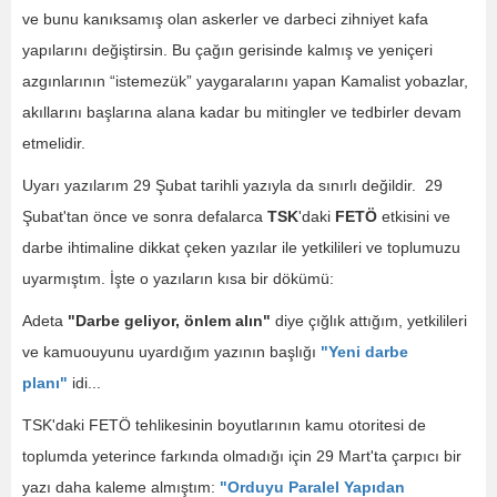
ve bunu kanıksamış olan askerler ve darbeci zihniyet kafa
yapılarını değiştirsin. Bu çağın gerisinde kalmış ve yeniçeri
azgınlarının “istemezük” yaygaralarını yapan Kamalist yobazlar,
akıllarını başlarına alana kadar bu mitingler ve tedbirler devam
etmelidir.
Uyarı yazılarım 29 Şubat tarihli yazıyla da sınırlı değildir. 29
Şubat'tan önce ve sonra defalarca
TSK
'daki
FETÖ
etkisini ve
darbe ihtimaline dikkat çeken yazılar ile yetkilileri ve toplumuzu
uyarmıştım. İşte o yazıların kısa bir dökümü:
Adeta
"Darbe geliyor, önlem alın"
diye çığlık attığım, yetkilileri
ve kamuouyunu uyardığım yazının başlığı
"Yeni darbe
planı"
idi...
TSK'daki FETÖ tehlikesinin boyutlarının kamu otoritesi de
toplumda yeterince farkında olmadığı için 29 Mart'ta çarpıcı bir
yazı daha kaleme almıştım:
"Orduyu Paralel Yapıdan