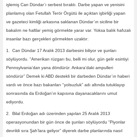
işlemiş Can Dündar’ı serbest bıraktı. Darbe yapan ve yenisini
planlamış olan Fetullah Terör Örgütü ile açıktan işbirliği yapan
ve gazeteci kimliği arkasına saklanan Dündar’ın siciline bir
bakalım ne haltlar yemiş görmekte yarar var. Yoksa balık hafızalı
insanlar bazı gerçekleri görmekten uzaktır:
1. Can Dündar 17 Aralık 2013 darbesini biliyor ve şunları
söylüyordu. “Amerikan rüzgarı bu, belli mi olur, gün gelir esintiyi
Pennsylvania’dan yana döndürür. Ankara’daki ampulleri
söndürür” Demek ki ABD destekli bir darbeden Dündar’ın haberi
vardı ve önce bazı bakanları “yolsuzluk” adı altında tutuklayıp
sonrasında da Erdoğan’ın kapısına dayanacaklarını umut
ediyordu.
2. Bilal Erdoğan adı üzerinden yapılan 25 Aralık 2013
operasyonundan bir gün önce de şunları söylüyordu “Piyonlar
devrildi sıra Şah’lara geliyor” diyerek darbe planlarında nasıl