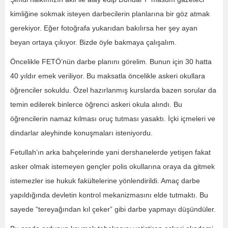
kimliğine sokmak isteyen darbecilerin planlarına bir göz atmak
gerekiyor. Eğer fotoğrafa yukarıdan bakılırsa her şey ayan
beyan ortaya çıkıyor. Bizde öyle bakmaya çalışalım.
Öncelikle FETÖ’nün darbe planını görelim. Bunun için 30 hatta
40 yıldır emek veriliyor. Bu maksatla öncelikle askeri okullara
öğrenciler sokuldu. Özel hazırlanmış kurslarda bazen sorular da
temin edilerek binlerce öğrenci askeri okula alındı. Bu
öğrencilerin namaz kılması oruç tutması yasaktı. İçki içmeleri ve
dindarlar aleyhinde konuşmaları isteniyordu.
Fetullah’ın arka bahçelerinde yani dershanelerde yetişen fakat
asker olmak istemeyen gençler polis okullarına oraya da gitmek
istemezler ise hukuk fakültelerine yönlendirildi. Amaç darbe
yapıldığında devletin kontrol mekanizmasını elde tutmaktı. Bu
sayede “tereyağından kıl çeker” gibi darbe yapmayı düşündüler.