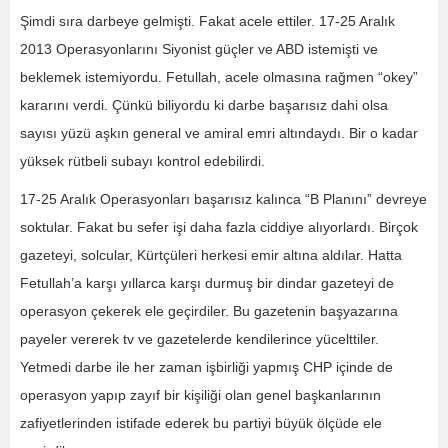
Şimdi sıra darbeye gelmişti. Fakat acele ettiler. 17-25 Aralık
2013 Operasyonlarını Siyonist güçler ve ABD istemişti ve
beklemek istemiyordu. Fetullah, acele olmasına rağmen “okey”
kararını verdi. Çünkü biliyordu ki darbe başarısız dahi olsa
sayısı yüzü aşkın general ve amiral emri altındaydı. Bir o kadar
yüksek rütbeli subayı kontrol edebilirdi.
17-25 Aralık Operasyonları başarısız kalınca “B Planını” devreye
soktular. Fakat bu sefer işi daha fazla ciddiye alıyorlardı. Birçok
gazeteyi, solcular, Kürtçüleri herkesi emir altına aldılar. Hatta
Fetullah’a karşı yıllarca karşı durmuş bir dindar gazeteyi de
operasyon çekerek ele geçirdiler. Bu gazetenin başyazarına
payeler vererek tv ve gazetelerde kendilerince yücelttiler.
Yetmedi darbe ile her zaman işbirliği yapmış CHP içinde de
operasyon yapıp zayıf bir kişiliği olan genel başkanlarının
zafiyetlerinden istifade ederek bu partiyi büyük ölçüde ele