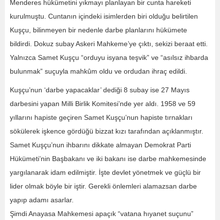
Menderes hükümetini yıkmayı planlayan bir cunta hareketi
kurulmuştu. Cuntanın içindeki isimlerden biri olduğu belirtilen
Kuşçu, bilinmeyen bir nedenle darbe planlarını hükümete
bildirdi. Dokuz subay Askeri Mahkeme’ye çıktı, sekizi beraat etti.
Yalnızca Samet Kuşçu “orduyu isyana teşvik” ve “asılsız ihbarda
bulunmak” suçuyla mahkûm oldu ve ordudan ihraç edildi.
Kuşçu’nun ‘darbe yapacaklar’ dediği 8 subay ise 27 Mayıs
darbesini yapan Milli Birlik Komitesi’nde yer aldı. 1958 ve 59
yıllarını hapiste geçiren Samet Kuşçu’nun hapiste tırnakları
sökülerek işkence gördüğü bizzat kızı tarafından açıklanmıştır.
Samet Kuşçu’nun ihbarını dikkate almayan Demokrat Parti
Hükümeti’nin Başbakanı ve iki bakanı ise darbe mahkemesinde
yargılanarak idam edilmiştir. İşte devlet yönetmek ve güçlü bir
lider olmak böyle bir iştir. Gerekli önlemleri alamazsan darbe
yapıp adamı asarlar.
Şimdi Anayasa Mahkemesi apaçık “vatana hıyanet suçunu”