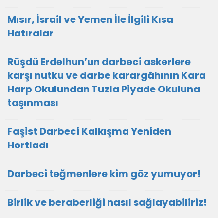
Mısır, İsrail ve Yemen İle İlgili Kısa
Hatıralar
Rüşdü Erdelhun’un darbeci askerlere
karşı nutku ve darbe karargâhının Kara
Harp Okulundan Tuzla Piyade Okuluna
taşınması
Faşist Darbeci Kalkışma Yeniden
Hortladı
Darbeci teğmenlere kim göz yumuyor!
Birlik ve beraberliği nasıl sağlayabiliriz!