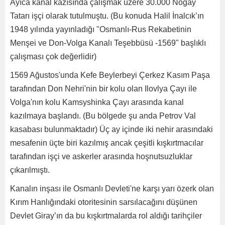
Ayıca kanal kazısında çalışmak üzere 30.000 Nogay
Tatarı işçi olarak tutulmuştu. (Bu konuda Halil İnalcık’ın
1948 yılında yayınladığı "Osmanlı-Rus Rekabetinin
Menşei ve Don-Volga Kanalı Teşebbüsü -1569" başlıklı
çalışması çok değerlidir)
1569 Ağustos'unda Kefe Beylerbeyi Çerkez Kasım Paşa
tarafından Don Nehri'nin bir kolu olan Ilovlya Çayı ile
Volga'nın kolu Kamsyshinka Çayı arasında kanal
kazılmaya başlandı. (Bu bölgede şu anda Petrov Val
kasabası bulunmaktadır) Üç ay içinde iki nehir arasındaki
mesafenin üçte biri kazılmış ancak çeşitli kışkırtmacılar
tarafından işçi ve askerler arasında hoşnutsuzluklar
çıkarılmıştı.
Kanalın inşası ile Osmanlı Devleti'ne karşı yarı özerk olan
Kırım Hanlığındaki otoritesinin sarsılacağını düşünen
Devlet Giray’ın da bu kışkırtmalarda rol aldığı tarihçiler