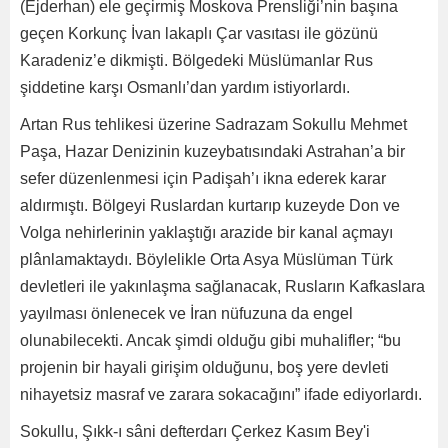
(Ejderhan) ele geçirmiş Moskova Prensliği’nin başına
geçen Korkunç İvan lakaplı Çar vasıtası ile gözünü
Karadeniz’e dikmişti. Bölgedeki Müslümanlar Rus
şiddetine karşı Osmanlı’dan yardım istiyorlardı.
Artan Rus tehlikesi üzerine Sadrazam Sokullu Mehmet
Paşa, Hazar Denizinin kuzeybatısındaki Astrahan’a bir
sefer düzenlenmesi için Padişah’ı ikna ederek karar
aldırmıştı. Bölgeyi Ruslardan kurtarıp kuzeyde Don ve
Volga nehirlerinin yaklaştığı arazide bir kanal açmayı
plânlamaktaydı. Böylelikle Orta Asya Müslüman Türk
devletleri ile yakınlaşma sağlanacak, Rusların Kafkaslara
yayılması önlenecek ve İran nüfuzuna da engel
olunabilecekti. Ancak şimdi olduğu gibi muhalifler; “bu
projenin bir hayali girişim olduğunu, boş yere devleti
nihayetsiz masraf ve zarara sokacağını” ifade ediyorlardı.
Sokullu, Şıkk-ı sâni defterdarı Çerkez Kasım Bey'i