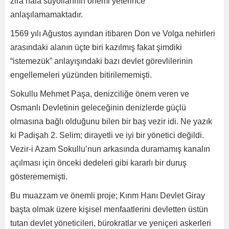
zira hala suyollarının önemi yeterince
anlaşılamamaktadır.
1569 yılı Ağustos ayından itibaren Don ve Volga nehirleri
arasındaki alanın üçte biri kazılmış fakat şimdiki
“istemezük” anlayışındaki bazı devlet görevlilerinin
engellemeleri yüzünden bitirilememişti.
Sokullu Mehmet Paşa, denizciliğe önem veren ve
Osmanlı Devletinin geleceğinin denizlerde güçlü
olmasına bağlı olduğunu bilen bir baş vezir idi. Ne yazık
ki Padişah 2. Selim; dirayetli ve iyi bir yönetici değildi.
Vezir-i Azam Sokullu’nun arkasında duramamış kanalın
açılması için önceki dedeleri gibi kararlı bir duruş
gösterememişti.
Bu muazzam ve önemli proje; Kırım Hanı Devlet Giray
başta olmak üzere kişisel menfaatlerini devletten üstün
tutan devlet yöneticileri, bürokratlar ve yeniçeri askerleri