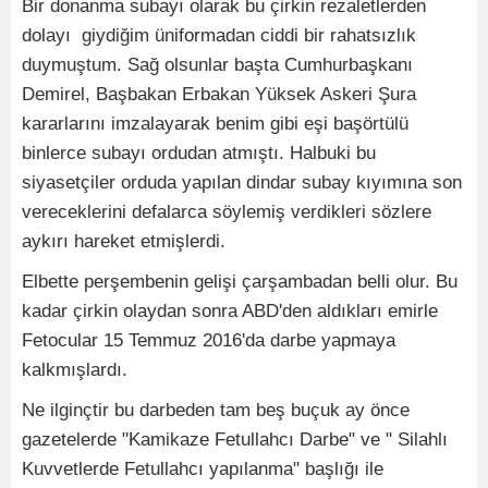
Bir donanma subayı olarak bu çirkin rezaletlerden
dolayı giydiğim üniformadan ciddi bir rahatsızlık
duymuştum. Sağ olsunlar başta Cumhurbaşkanı
Demirel, Başbakan Erbakan Yüksek Askeri Şura
kararlarını imzalayarak benim gibi eşi başörtülü
binlerce subayı ordudan atmıştı. Halbuki bu
siyasetçiler orduda yapılan dindar subay kıyımına son
vereceklerini defalarca söylemiş verdikleri sözlere
aykırı hareket etmişlerdi.
Elbette perşembenin gelişi çarşambadan belli olur. Bu
kadar çirkin olaydan sonra ABD'den aldıkları emirle
Fetocular 15 Temmuz 2016'da darbe yapmaya
kalkmışlardı.
Ne ilginçtir bu darbeden tam beş buçuk ay önce
gazetelerde "Kamikaze Fetullahcı Darbe" ve " Silahlı
Kuvvetlerde Fetullahcı yapılanma" başlığı ile