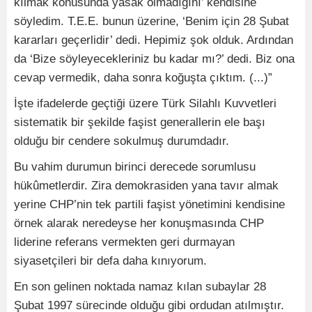
kılmak konusunda yasak olmadığını’ kendisine
söyledim. T.E.E. bunun üzerine, ‘Benim için 28 Şubat
kararları geçerlidir’ dedi. Hepimiz şok olduk. Ardından
da ‘Bize söyleyecekleriniz bu kadar mı?’ dedi. Biz ona
cevap vermedik, daha sonra koğuşta çıktım. (...)”
İşte ifadelerde geçtiği üzere Türk Silahlı Kuvvetleri
sistematik bir şekilde faşist generallerin ele başı
olduğu bir cendere sokulmuş durumdadır.
Bu vahim durumun birinci derecede sorumlusu
hükûmetlerdir. Zira demokrasiden yana tavır almak
yerine CHP’nin tek partili faşist yönetimini kendisine
örnek alarak neredeyse her konuşmasında CHP
liderine referans vermekten geri durmayan
siyasetçileri bir defa daha kınıyorum.
En son gelinen noktada namaz kılan subaylar 28
Şubat 1997 sürecinde olduğu gibi ordudan atılmıştır.