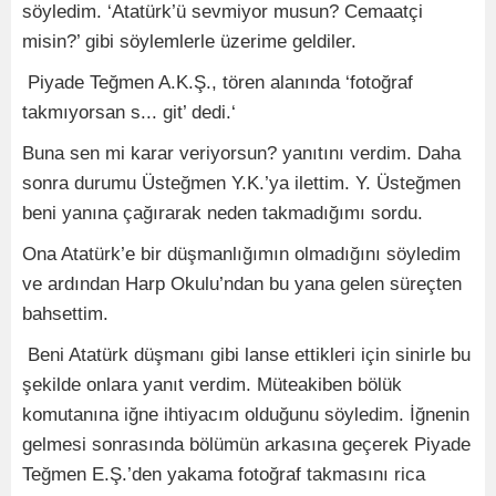
söyledim. ‘Atatürk’ü sevmiyor musun? Cemaatçi
misin?’ gibi söylemlerle üzerime geldiler.
Piyade Teğmen A.K.Ş., tören alanında ‘fotoğraf
takmıyorsan s... git’ dedi.‘
Buna sen mi karar veriyorsun? yanıtını verdim. Daha
sonra durumu Üsteğmen Y.K.’ya ilettim. Y. Üsteğmen
beni yanına çağırarak neden takmadığımı sordu.
Ona Atatürk’e bir düşmanlığımın olmadığını söyledim
ve ardından Harp Okulu’ndan bu yana gelen süreçten
bahsettim.
Beni Atatürk düşmanı gibi lanse ettikleri için sinirle bu
şekilde onlara yanıt verdim. Müteakiben bölük
komutanına iğne ihtiyacım olduğunu söyledim. İğnenin
gelmesi sonrasında bölümün arkasına geçerek Piyade
Teğmen E.Ş.’den yakama fotoğraf takmasını rica