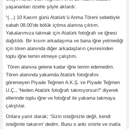
yaşananları özetle şöyle aktardı:
“(...) 10 Kasım günü Atatürk’ü Anma Töreni sebebiyle
sabah 08.00’de bölük içtima alanına çıktım.
Yakalarımıza takmak için Atatürk fotoğrafı ve iğnesi
dağıtıldı. Bir kısım arkadaşıma ve bana iğne yetmediği
için tören alanında diğer arkadaşların çevresinden
toplu iğne temin etmeye çalıştım.
Tören alanına gelene kadar iğne temin edemedim.
Tören alanında yakamda Atatürk fotoğrafını
göremeyen Piyade Teğmen A.K.Ş. ve Piyade Teğmen
U.Ç., ‘Neden Atatürk fotoğrafı takmıyorsun?’ diyerek
ellerinde toplu iğne ve fotoğraf ile yakama takmaya
çalıştılar.
Onlara yanıt olarak; ‘Sizin isteğinizle değil, kendi
isteğimle takarım’ dedim. Bunu o anki sinirle ve inatla