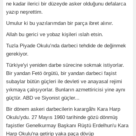
ne kadar ilerici bir düzeyde asker olduğunu defalarca
yazıp neşrettim.
Umulur ki bu yazılarımdan bir parça ibret alınır.
Allah bu gerici ve yobaz kişileri ıslah etsin.
Tuzla Piyade Okulu’nda darbeci tehdide de değinmek
gerekiyor.
Türkiye'yi yeniden darbe sürecine sokmak istiyorlar.
Bir yandan Fetö örgütü, bir yandan darbeci faşist
subaylar bütün güçleri ile devleti ve anayasal rejimi
yıkmaya çalışıyorlar. Bunların azmettiricisi yine aynı
güçtür. ABD ve Siyonist güçler...
Bir dönem askeri darbecilerin karargâhı Kara Harp
Okulu'ydu. 27 Mayıs 1960 tarihinde gözü dönmüş
faşistler Genelkurmay Başkanı Rüştü Erdelhun'u Kara
Harp Okulu'na getirip yaka paça dövüp