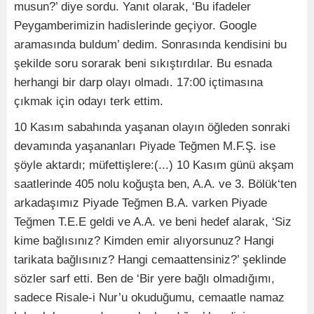
musun?’ diye sordu. Yanıt olarak, ‘Bu ifadeler
Peygamberimizin hadislerinde geçiyor. Google
aramasında buldum’ dedim. Sonrasında kendisini bu
şekilde soru sorarak beni sıkıştırdılar. Bu esnada
herhangi bir darp olayı olmadı. 17:00 içtimasına
çıkmak için odayı terk ettim.
10 Kasım sabahında yaşanan olayın öğleden sonraki
devamında yaşananları Piyade Teğmen M.F.Ş. ise
şöyle aktardı; müfettişlere:(...) 10 Kasım günü akşam
saatlerinde 405 nolu koğuşta ben, A.A. ve 3. Bölük‘ten
arkadaşımız Piyade Teğmen B.A. varken Piyade
Teğmen T.E.E geldi ve A.A. ve beni hedef alarak, ‘Siz
kime bağlısınız? Kimden emir alıyorsunuz? Hangi
tarikata bağlısınız? Hangi cemaattensiniz?’ şeklinde
sözler sarf etti. Ben de ‘Bir yere bağlı olmadığımı,
sadece Risale-i Nur’u okuduğumu, cemaatle namaz