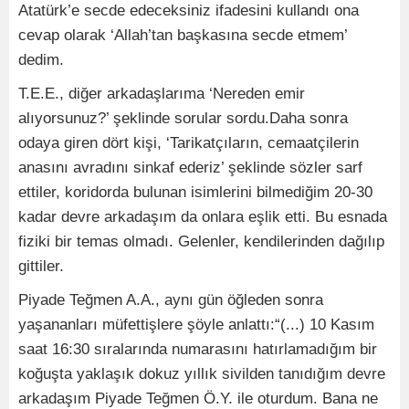
Atatürk’e secde edeceksiniz ifadesini kullandı ona
cevap olarak ‘Allah’tan başkasına secde etmem’
dedim.
T.E.E., diğer arkadaşlarıma ‘Nereden emir
alıyorsunuz?’ şeklinde sorular sordu.Daha sonra
odaya giren dört kişi, ‘Tarikatçıların, cemaatçilerin
anasını avradını sinkaf ederiz’ şeklinde sözler sarf
ettiler, koridorda bulunan isimlerini bilmediğim 20-30
kadar devre arkadaşım da onlara eşlik etti. Bu esnada
fiziki bir temas olmadı. Gelenler, kendilerinden dağılıp
gittiler.
Piyade Teğmen A.A., aynı gün öğleden sonra
yaşananları müfettişlere şöyle anlattı:“(...) 10 Kasım
saat 16:30 sıralarında numarasını hatırlamadığım bir
koğuşta yaklaşık dokuz yıllık sivilden tanıdığım devre
arkadaşım Piyade Teğmen Ö.Y. ile oturdum. Bana ne