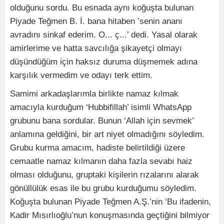
olduğunu sordu. Bu esnada aynı koğuşta bulunan
Piyade Teğmen B. İ. bana hitaben ’senin ananı
avradını sinkaf ederim. O... ç...’ dedi. Yasal olarak
amirlerime ve hatta savcılığa şikayetçi olmayı
düşündüğüm için haksız duruma düşmemek adına
karşılık vermedim ve odayı terk ettim.
Samimi arkadaşlarımla birlikte namaz kılmak
amacıyla kurduğum ‘Hubbifillah’ isimli WhatsApp
grubunu bana sordular. Bunun ‘Allah için sevmek’
anlamına geldiğini, bir art niyet olmadığını söyledim.
Grubu kurma amacım, hadiste belirtildiği üzere
cemaatle namaz kılmanın daha fazla sevabı haiz
olması olduğunu, gruptaki kişilerin rızalarını alarak
gönüllülük esas ile bu grubu kurduğumu söyledim.
Koğuşta bulunan Piyade Teğmen A.Ş.’nin ‘Bu ifadenin,
Kadir Mısırlıoğlu’nun konuşmasında geçtiğini bilmiyor