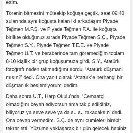
ettim.
Törenin bitmesini müteakip koğuşa geçtik, saat 09:40
sularında aynı koğuşta kalan iki arkadaşım Piyade
Teğmen M.F.Ş. ve Piyade Teğmen F.A. ile koğuşta
birlikte olduğunuz sırada Piyade Teğmen S.Ç., Piyade
Teğmen S.Y., Piyade Teğmen T.E.E. ve Piyade
Teğmen U.T. ve beraberinde tam göremediğim toplam
8-10 kişilik bir grup koğuşumuza girdi. S.Y., Atatürk
fotoğrafı neden takmadığımı sordu, ‘Atatürk düşmanı
mısın?’ dedi. Ona yanıt olarak ‘Atatürk’e herhangi bir
düşmanlık beslemiyorum’ dedim.
Daha sonra U.T., Harp Okulu’nda, ‘Cemaatçi
olmadığını beyan ediyorsun ama takip edildiniz,
biliyoruz ya seve seve ya da s.. s.. takacaksın’ dedi.
Ona cevap vermedim. S.Ç. de aynı cümleleri birebir
tekrar etti. Yüzüme yaklaşarak bir gün gelecek hepiniz