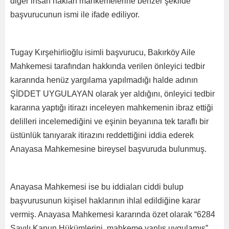
diğer insan hakları mahkemelerine benzer şekilde
başvurucunun ismi ile ifade ediliyor.
Tugay Kırşehirlioğlu isimli başvurucu, Bakırköy Aile
Mahkemesi tarafından hakkında verilen önleyici tedbir
kararında henüz yargılama yapılmadığı halde adının
ŞİDDET UYGULAYAN olarak yer aldığını, önleyici tedbir
kararına yaptığı itirazı inceleyen mahkemenin ibraz ettiği
delilleri incelemediğini ve eşinin beyanına tek taraflı bir
üstünlük tanıyarak itirazını reddettiğini iddia ederek
Anayasa Mahkemesine bireysel başvuruda bulunmuş.
Anayasa Mahkemesi ise bu iddiaları ciddi bulup
başvurusunun kişisel haklarının ihlal edildiğine karar
vermiş. Anayasa Mahkemesi kararında özet olarak “6284
Sayılı Kanun Hükümlerini, mahkeme yanlış uygulamış”