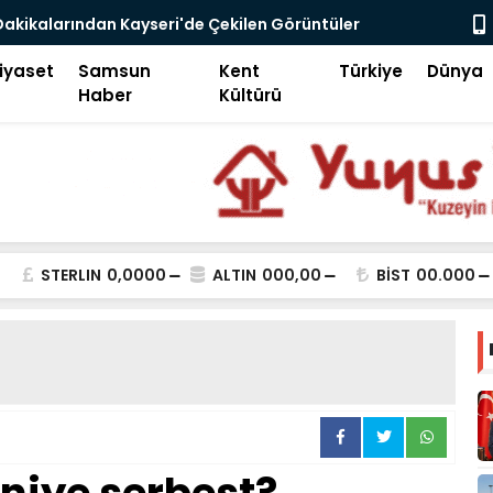
Dakikalarından Kayseri'de Çekilen Görüntüler
Beğeni Avcıl
hat Çakır'ın Meydandaki Çağrısı Kamerada
iyaset
Samsun
Kent
Türkiye
Dünya
Haber
Kültürü
STERLIN
0,0000
ALTIN
000,00
BİST
00.000