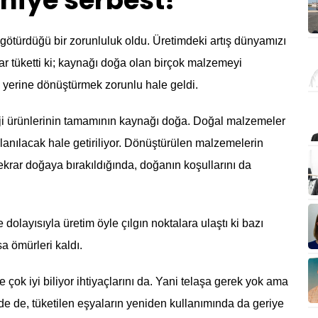
 niye serbest?
götürdüğü bir zorunluluk oldu. Üretimdeki artış dünyamızı
dar tüketti ki; kaynağı doğa olan birçok malzemeyi
 yerine dönüştürmek zorunlu hale geldi.
ji ürünlerinin tamamının kaynağı doğa. Doğal malzemeler
llanılacak hale getiriliyor. Dönüştürülen malzemelerin
ekrar doğaya bırakıldığında, doğanın koşullarını da
olayısıyla üretim öyle çılgın noktalara ulaştı ki bazı
sa ömürleri kaldı.
de çok iyi biliyor ihtiyaçlarını da. Yani telaşa gerek yok ama
de de, tüketilen eşyaların yeniden kullanımında da geriye