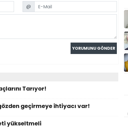
Email
@
açlarını Tarıyor!
 gözden geçirmeye ihtiyacı var!
ti yükseltmeli