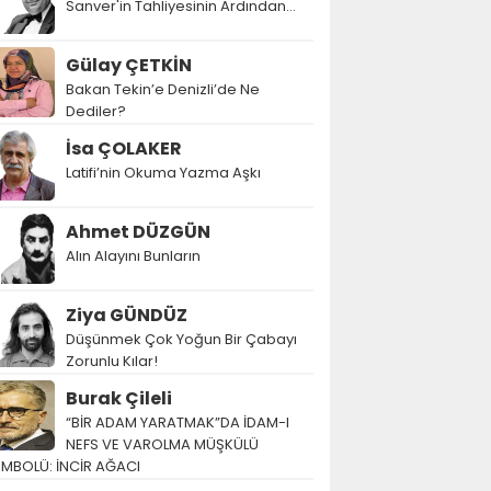
Sanver'in Tahliyesinin Ardından…
Gülay ÇETKİN
Bakan Tekin’e Denizli’de Ne
Dediler?
İsa ÇOLAKER
Latifi’nin Okuma Yazma Aşkı
Ahmet DÜZGÜN
Alın Alayını Bunların
Ziya GÜNDÜZ
Düşünmek Çok Yoğun Bir Çabayı
Zorunlu Kılar!
Burak Çileli
“BİR ADAM YARATMAK”DA İDAM-I
NEFS VE VAROLMA MÜŞKÜLÜ
EMBOLÜ: İNCİR AĞACI