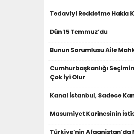
Tedaviyi Reddetme Hakkı 
Dün 15 Temmuz’du
Bunun Sorumlusu Aile Mah
Cumhurbaşkanlığı Seçimin
Çok İyi Olur
Kanal İstanbul, Sadece Kan
Masumiyet Karinesinin İsti
Türkiye’nin Afganistan’da N