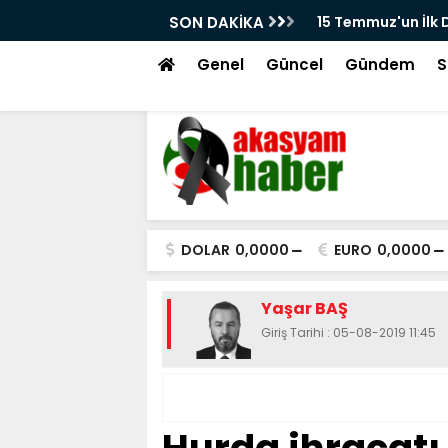
iyaretleri
SON DAKİKA
15 Temmuz'un İlk 
Ortaya Çıktı! Fer
Genel
Güncel
Gündem
S
DOLAR
0,0000
EURO
0,0000
Yaşar BAŞ
Giriş Tarihi : 05-08-2019 11:45