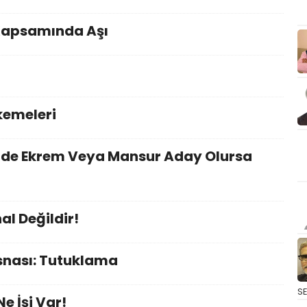
Kapsamında Aşı
kemeleri
de Ekrem Veya Mansur Aday Olursa
al Değildir!
snası: Tutuklama
S
e İşi Var!