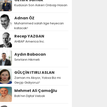
Kudüsün Son Askeri Onbaşı Hasan
Adnan ÖZ
Muhammed salah lige heyecan
katacak!
Recep YAZGAN
AHBAP America İnc.
Aydın Babacan
Sınırların Hikmeti
GÜLÇİN ITIRLI ASLAN
Zaman mı Akıyor, Yoksa Biz mi
Geçip Gidiyoruz!
Mehmet Ali Çamoğlu
Batı’nın Dijital Vebalı