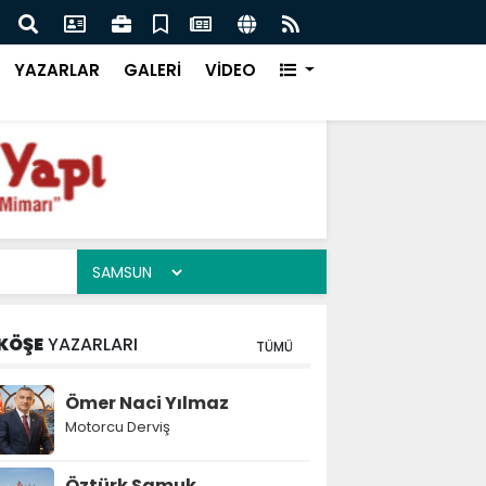
ığı, Ego Enflasyonu ve Çelişkiler Çağı
İFAM
YAZARLAR
GALERİ
VİDEO
KÖŞE
YAZARLARI
TÜMÜ
Ömer Naci Yılmaz
Motorcu Derviş
Öztürk Samuk