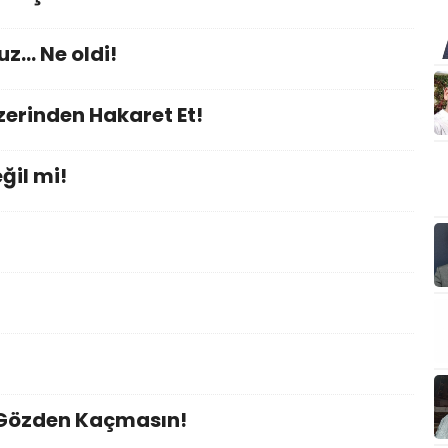
... Ne oldi!
zerinden Hakaret Et!
ğil mi!
a Gözden Kaçmasın!