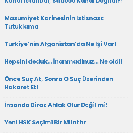
Kanal İstanbul, Sadece Kanal Değildir!
Masumiyet Karinesinin İstisnası:
Tutuklama
Türkiye’nin Afganistan’da Ne İşi Var!
Hepsini deduk... İnanmadinuz... Ne oldi!
Önce Suç At, Sonra O Suç Üzerinden
Hakaret Et!
İnsanda Biraz Ahlak Olur Değil mi!
Yeni HSK Seçimi Bir Milattır