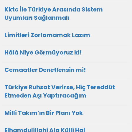
Kktc İle Türkiye Arasında Sistem
Uyumları Sağlanmalı
Limitleri Zorlamamak Lazım
Hâlâ Niye Görmüyoruz ki!
Cemaatler Denetlensin mi!
Türkiye Ruhsat Verirse, Hiç Tereddüt
Etmeden Aşı Yaptıracağım
Milli Takım’ın Bir Planı Yok
Elhamdulillahi Ala Külli Hal