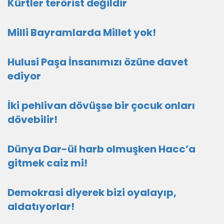
Kürtler terörist değildir
Milli Bayramlarda Millet yok!
Hulusi Paşa İnsanımızı özüne davet
ediyor
İki pehlivan dövüşse bir çocuk onları
dövebilir!
Dünya Dar-ül harb olmuşken Hacc’a
gitmek caiz mi!
Demokrasi diyerek bizi oyalayıp,
aldatıyorlar!