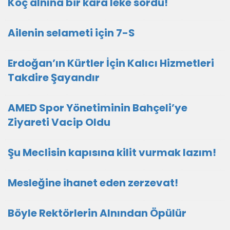
Koç alnına bir kara leke sördü!
Ailenin selameti için 7-S
Erdoğan’ın Kürtler İçin Kalıcı Hizmetleri
Takdire Şayandır
AMED Spor Yönetiminin Bahçeli’ye
Ziyareti Vacip Oldu
Şu Meclisin kapısına kilit vurmak lazım!
Mesleğine ihanet eden zerzevat!
Böyle Rektörlerin Alnından Öpülür