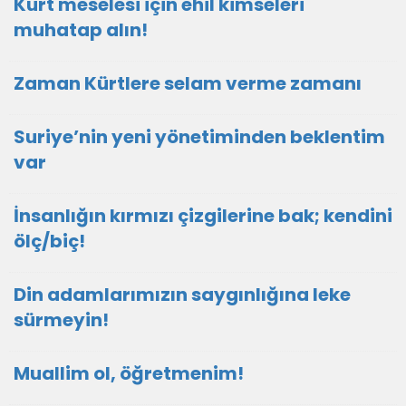
Kürt meselesi için ehil kimseleri
muhatap alın!
Zaman Kürtlere selam verme zamanı
Suriye’nin yeni yönetiminden beklentim
var
İnsanlığın kırmızı çizgilerine bak; kendini
ölç/biç!
Din adamlarımızın saygınlığına leke
sürmeyin!
Muallim ol, öğretmenim!