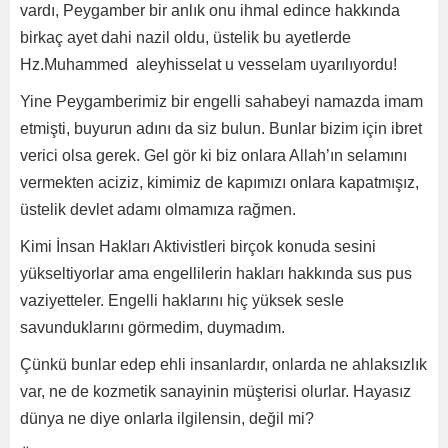
vardı, Peygamber bir anlık onu ihmal edince hakkında
birkaç ayet dahi nazil oldu, üstelik bu ayetlerde
Hz.Muhammed aleyhisselat u vesselam uyarılıyordu!
Yine Peygamberimiz bir engelli sahabeyi namazda imam
etmişti, buyurun adını da siz bulun. Bunlar bizim için ibret
verici olsa gerek. Gel gör ki biz onlara Allah’ın selamını
vermekten aciziz, kimimiz de kapımızı onlara kapatmışız,
üstelik devlet adamı olmamıza rağmen.
Kimi İnsan Hakları Aktivistleri birçok konuda sesini
yükseltiyorlar ama engellilerin hakları hakkında sus pus
vaziyetteler. Engelli haklarını hiç yüksek sesle
savunduklarını görmedim, duymadım.
Çünkü bunlar edep ehli insanlardır, onlarda ne ahlaksızlık
var, ne de kozmetik sanayinin müşterisi olurlar. Hayasız
dünya ne diye onlarla ilgilensin, değil mi?