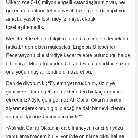
Ülkemizde 8-10 milyon engelli vatandaşlarımız var, her
geçen gün onların lehine yasal düzelmeler de yapılıyor,
ama bu yasal iyileştirmeyi zihniyet olarak
içselleştiremedik.
Mesela elde ettiğim bilgilere göre bazı engelli dernekleri,
hatta 17 dernekten müteşekkil Engelsiz Bileşenler
Federasyonu bile şimdiye kadar talepte bulunduğu halde
İl Emniyet Müdürlüğünden bir randevu alamadılar, sözüm
ona yoğunmuşlar kendileri, mazeret bu.
Ben de diyorum ki; “Ey emniyet müdürüm, siz niye
şimdiye kadar engelli derneklerinden bir kaçını ziyaret
etmediniz? öyle gelir gelmez Ali Gaffar Okan’ın anıtını
ziyaret ederek onun gibi olacağına dair bir nevi izlenim
verdiniz, tarzınız bu mu olmalıydı?”
*Aslında Gaffar Okkan’ın da bilinmeyen ikinci bir yüzü
vardı, ama madem bu iyi yönüyle ön plana çıktı, haline