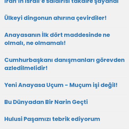
İran’ın İsrail’e saldırısı takdire şayandı
Ülkeyi dingonun ahırına çevirdiler!
Anayasanın İlk dört maddesinde ne
olmalı, ne olmamalı!
Cumhurbaşkanı danışmanları görevden
azledilmelidir!
Yeni Anayasa Uçum - Muçum işi değil!
Bu Dünyadan Bir Narin Geçti
Hulusi Paşamızı tebrik ediyorum