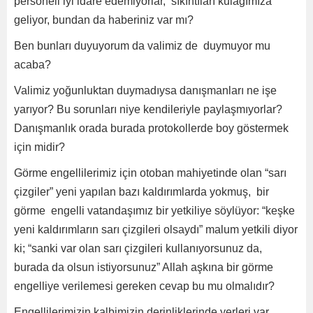
personeli iyi idare edemiyorlar, sıkıntıları kulağımıza
geliyor, bundan da haberiniz var mı?
Ben bunları duyuyorum da valimiz de duymuyor mu
acaba?
Valimiz yoğunluktan duymadıysa danışmanları ne işe
yarıyor? Bu sorunları niye kendileriyle paylaşmıyorlar?
Danışmanlık orada burada protokollerde boy göstermek
için midir?
Görme engellilerimiz için otoban mahiyetinde olan “sarı
çizgiler” yeni yapılan bazı kaldırımlarda yokmuş, bir
görme engelli vatandaşımız bir yetkiliye söylüyor: “keşke
yeni kaldırımların sarı çizgileri olsaydı” malum yetkili diyor
ki; “sanki var olan sarı çizgileri kullanıyorsunuz da,
burada da olsun istiyorsunuz” Allah aşkına bir görme
engelliye verilemesi gereken cevap bu mu olmalıdır?
Engellilerimizin kalbimizin derinliklerinde yerleri var,