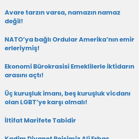
Avare tarzın varsa, namazın namaz
değil!
NATO’ya bağlı Ordular Amerika’nın emir
erleriymiş!
Ekonomi Bürokrasisi Emeklilerle iktidarın
arasını açtı!
Üç kuruşluk imanı, beş kuruşluk vicdanı
olan LGBT’ye karşı olmalı!
İltifat Marifete Tabidir
Kadim Diyanet Reisimiz Ali Erbaş