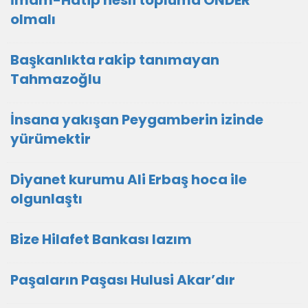
İmam-Hatip nesli topluma ÖNDER
olmalı
Başkanlıkta rakip tanımayan
Tahmazoğlu
İnsana yakışan Peygamberin izinde
yürümektir
Diyanet kurumu Ali Erbaş hoca ile
olgunlaştı
Bize Hilafet Bankası lazım
Paşaların Paşası Hulusi Akar’dır