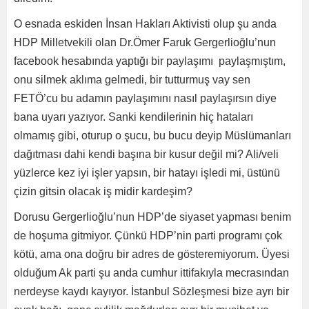
O esnada eskiden İnsan Hakları Aktivisti olup şu anda
HDP Milletvekili olan Dr.Ömer Faruk Gergerlioğlu’nun
facebook hesabında yaptığı bir paylaşımı paylaşmıştım,
onu silmek aklıma gelmedi, bir tutturmuş vay sen
FETÖ’cu bu adamın paylaşımını nasıl paylaşırsın diye
bana uyarı yazıyor. Sanki kendilerinin hiç hataları
olmamış gibi, oturup o şucu, bu bucu deyip Müslümanları
dağıtması dahi kendi başına bir kusur değil mi? Ali/veli
yüzlerce kez iyi işler yapsın, bir hatayı işledi mi, üstünü
çizin gitsin olacak iş midir kardeşim?
Dorusu Gergerlioğlu’nun HDP’de siyaset yapması benim
de hoşuma gitmiyor. Çünkü HDP’nin parti programı çok
kötü, ama ona doğru bir adres de gösteremiyorum. Üyesi
olduğum Ak parti şu anda cumhur ittifakıyla mecrasından
nerdeyse kaydı kayıyor. İstanbul Sözleşmesi bize ayrı bir