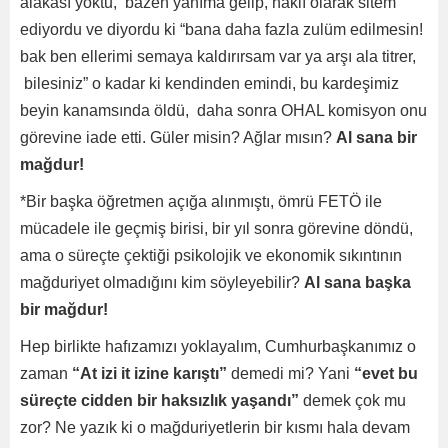
alakası yoktu, bazen yanıma gelip, haklı olarak sitem
ediyordu ve diyordu ki “bana daha fazla zulüm edilmesin!
bak ben ellerimi semaya kaldırırsam var ya arşı ala titrer,
bilesiniz” o kadar ki kendinden emindi, bu kardeşimiz
beyin kanamsında öldü, daha sonra OHAL komisyon onu
görevine iade etti. Güler misin? Ağlar mısın?
Al sana bir
mağdur!
*Bir başka öğretmen açığa alınmıştı, ömrü FETÖ ile
mücadele ile geçmiş birisi, bir yıl sonra görevine döndü,
ama o süreçte çektiği psikolojik ve ekonomik sıkıntının
mağduriyet olmadığını kim söyleyebilir?
Al sana başka
bir mağdur!
Hep birlikte hafızamızı yoklayalım, Cumhurbaşkanımız o
zaman
“At izi it izine karıştı”
demedi mi? Yani
“evet bu
süreçte cidden bir haksızlık yaşandı”
demek çok mu
zor? Ne yazık ki o mağduriyetlerin bir kısmı hala devam