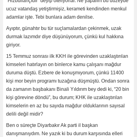
“Hizbullahçıdır” deyip öteliyorlar. Ne yapalım bu düzeyde
ucuz vatandaş yetiştirmişiz, kerameti kendinden menkul
adamlar işte. Tebi bunlara adam denilse.
Ayıptır, günahtır bu tür suçlamalardan çekinmek, uzak
durmak lazımdır diye düşünüyorum, çünkü kul hakkına
giriyor.
15 Temmuz sonrası ilk KKH ile görevinden uzaklaştırılan
kimseleri hatırlayın on binlerce kamu çalışanı mağdur
duruma düştü. Ezbere de konuşmıyorum, çünkü 11400
kişi mor beyin programı tuzağına düşmüştü. Ondan sonra
da zamanın başbakanı Binali Yıldırım bey dedi ki, “20 bin
kişi görevine döndü”, bu durum; KHK ile uzaklaştırılan
kimselerin en az bu sayıda mağdur olduklarının sayısal
delili değil midir?
Ben o süreçte Diyarbakır Ak parti il başkan
danışmanıydım. Ne yazık ki bu durum karşısında elleri