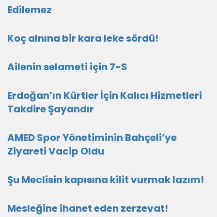
Edilemez
Koç alnına bir kara leke sördü!
Ailenin selameti için 7-S
Erdoğan’ın Kürtler İçin Kalıcı Hizmetleri
Takdire Şayandır
AMED Spor Yönetiminin Bahçeli’ye
Ziyareti Vacip Oldu
Şu Meclisin kapısına kilit vurmak lazım!
Mesleğine ihanet eden zerzevat!