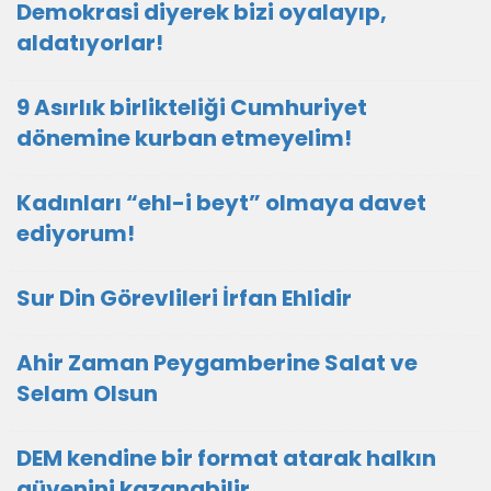
Demokrasi diyerek bizi oyalayıp,
aldatıyorlar!
9 Asırlık birlikteliği Cumhuriyet
dönemine kurban etmeyelim!
Kadınları “ehl-i beyt” olmaya davet
ediyorum!
Sur Din Görevlileri İrfan Ehlidir
Ahir Zaman Peygamberine Salat ve
Selam Olsun
DEM kendine bir format atarak halkın
güvenini kazanabilir