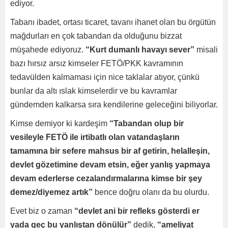
ediyor.
Tabanı ibadet, ortası ticaret, tavanı ihanet olan bu örgütün
mağdurları en çok tabandan da olduğunu bizzat
müşahede ediyoruz.
“Kurt dumanlı havayı sever”
misali
bazı hırsız arsız kimseler FETÖ/PKK kavramının
tedavülden kalmaması için nice taklalar atıyor, çünkü
bunlar da altı ıslak kimselerdir ve bu kavramlar
gündemden kalkarsa sıra kendilerine geleceğini biliyorlar.
Kimse demiyor ki kardeşim
“Tabandan olup bir
vesileyle FETÖ ile irtibatlı olan vatandaşların
tamamına bir sefere mahsus bir af getirin, helalleşin,
devlet gözetimine devam etsin, eğer yanlış yapmaya
devam ederlerse cezalandırmalarına kimse bir şey
demez/diyemez artık”
bence doğru olanı da bu olurdu.
Evet biz o zaman
“devlet ani bir refleks gösterdi er
yada geç bu yanlıştan dönülür”
dedik,
“ameliyat