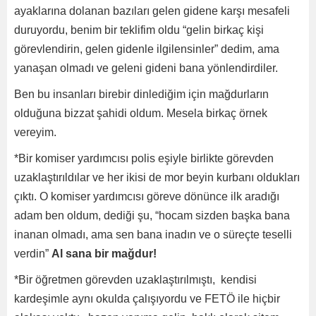
ayaklarına dolanan bazıları gelen gidene karşı mesafeli
duruyordu, benim bir teklifim oldu “gelin birkaç kişi
görevlendirin, gelen gidenle ilgilensinler” dedim, ama
yanaşan olmadı ve geleni gideni bana yönlendirdiler.
Ben bu insanları birebir dinlediğim için mağdurların
olduğuna bizzat şahidi oldum. Mesela birkaç örnek
vereyim.
*Bir komiser yardımcısı polis eşiyle birlikte görevden
uzaklaştırıldılar ve her ikisi de mor beyin kurbanı oldukları
çıktı. O komiser yardımcısı göreve dönünce ilk aradığı
adam ben oldum, dediği şu, “hocam sizden başka bana
inanan olmadı, ama sen bana inadın ve o süreçte teselli
verdin”
Al sana bir mağdur!
*Bir öğretmen görevden uzaklaştırılmıştı, kendisi
kardeşimle aynı okulda çalışıyordu ve FETÖ ile hiçbir