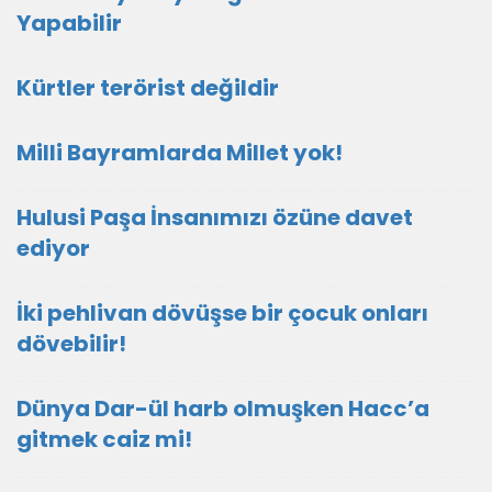
Yapabilir
Kürtler terörist değildir
Milli Bayramlarda Millet yok!
Hulusi Paşa İnsanımızı özüne davet
ediyor
İki pehlivan dövüşse bir çocuk onları
dövebilir!
Dünya Dar-ül harb olmuşken Hacc’a
gitmek caiz mi!