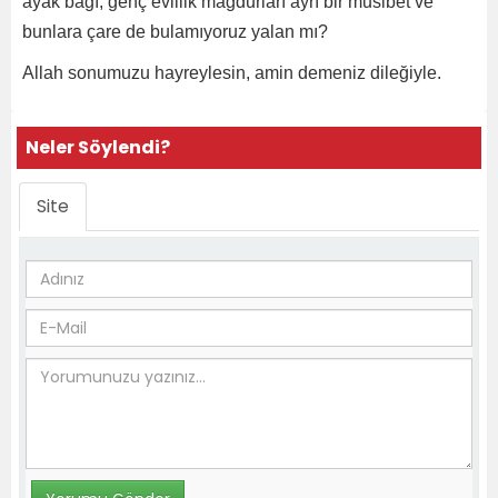
ayak bağı, genç evlilik mağdurları ayrı bir musibet ve
bunlara çare de bulamıyoruz yalan mı?
Allah sonumuzu hayreylesin, amin demeniz dileğiyle.
Neler Söylendi?
Site