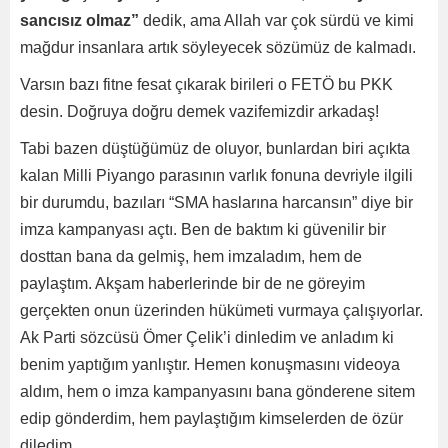
sancısız olmaz”
dedik, ama Allah var çok sürdü ve kimi
mağdur insanlara artık söyleyecek sözümüz de kalmadı.
Varsın bazı fitne fesat çıkarak birileri o FETÖ bu PKK
desin. Doğruya doğru demek vazifemizdir arkadaş!
Tabi bazen düştüğümüz de oluyor, bunlardan biri açıkta
kalan Milli Piyango parasının varlık fonuna devriyle ilgili
bir durumdu, bazıları “SMA haslarına harcansın” diye bir
imza kampanyası açtı. Ben de baktım ki güvenilir bir
dosttan bana da gelmiş, hem imzaladım, hem de
paylaştım. Akşam haberlerinde bir de ne göreyim
gerçekten onun üzerinden hükümeti vurmaya çalışıyorlar.
Ak Parti sözcüsü Ömer Çelik’i dinledim ve anladım ki
benim yaptığım yanlıştır. Hemen konuşmasını videoya
aldım, hem o imza kampanyasını bana gönderene sitem
edip gönderdim, hem paylaştığım kimselerden de özür
diledim.