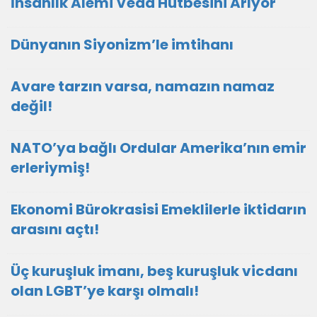
İnsanlık Alemi Veda Hutbesini Arıyor
Dünyanın Siyonizm’le imtihanı
Avare tarzın varsa, namazın namaz
değil!
NATO’ya bağlı Ordular Amerika’nın emir
erleriymiş!
Ekonomi Bürokrasisi Emeklilerle iktidarın
arasını açtı!
Üç kuruşluk imanı, beş kuruşluk vicdanı
olan LGBT’ye karşı olmalı!