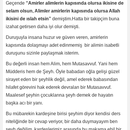
Geçende
“Amirler alimlerin kapısında olursa ikisine de
selam olsun, Alimler amirlerin kapısında olursa Allah
ikisini de ıslah etsin”
demiştim.Hatta bir takipçim buna
izahat getirsen daha iyi olur demişti.
Duruşuyla insana huzur ve güven veren, amirlerin
kapısında dolaşmayı adet edinmemiş bir alimin isabetli
duruşunu sizinle paylaşmak isterim.
Bu değerli insan hem Alim, hem Mutasavvuf. Yani hem
Müdderis hem de Şeyh. Öyle babadan oğla gelişi güzel
sirayet eden bir şeyhlik değil, amel ederek babasından
hilafet görevini hak ederek devralan bir Mutasavvuf.
Maalesef şeyhin çocuklarına şeyh demek de hayatın
başka acı bir yanı.
Bu mübarekin kardeşine birisi şeyhim diyor kendisi ders
niteliğinde bir cevap veriyor, bir daha duymayayım ben
şeyh değilim, kardeşlerimiz arasında bu makama ehil bir