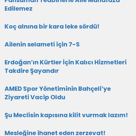
Pansuman Tedbirlerle Aile Muhafaza
Edilemez
Koç alnına bir kara leke sördü!
Ailenin selameti için 7-S
Erdoğan’ın Kürtler İçin Kalıcı Hizmetleri
Takdire Şayandır
AMED Spor Yönetiminin Bahçeli’ye
Ziyareti Vacip Oldu
Şu Meclisin kapısına kilit vurmak lazım!
Mesleğine ihanet eden zerzevat!