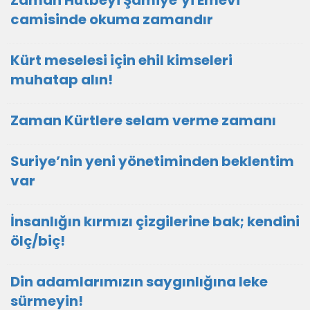
Zaman Hutbeyi Şamiye’yi Emevi
camisinde okuma zamandır
Kürt meselesi için ehil kimseleri
muhatap alın!
Zaman Kürtlere selam verme zamanı
Suriye’nin yeni yönetiminden beklentim
var
İnsanlığın kırmızı çizgilerine bak; kendini
ölç/biç!
Din adamlarımızın saygınlığına leke
sürmeyin!