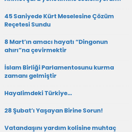
45 Saniyede Kürt Meselesine Çözüm
Reçetesi Sundu
8 Mart’ın amacı hayatı “Dingonun
ahırı”na çevirmektir
İslam Birliği Parlamentosunu kurma
zamanı gelmiştir
Hayalimdeki Türkiye…
28 Şubat’ı Yaşayan Birine Sorun!
Vatandaşını yardım kolisine muhtaç