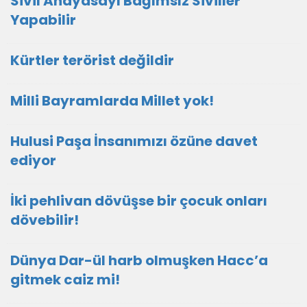
Sivil Anayasayı Bağımsız Siviller
Yapabilir
Kürtler terörist değildir
Milli Bayramlarda Millet yok!
Hulusi Paşa İnsanımızı özüne davet
ediyor
İki pehlivan dövüşse bir çocuk onları
dövebilir!
Dünya Dar-ül harb olmuşken Hacc’a
gitmek caiz mi!