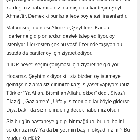
kardeşimiz babamdan izin almış o da kardeşim Şeyh
Ahmet’tir. Demek ki bunlar ailece böyle asil insanlardır.
Malum seçin öncesi Alimlere, Şeyhlere, Kanaat
liderlerine gidip onlardan destek talep ediliyor, oy
isteniyor. Herkesten çok bu vasfı üzerinde taşıyan bu
üstada da partiler oy için ziyaret ediyor.
*HDP heyeti seçim çalışması için ziyaretine gidiyor;
Hocamız, Şeyhimiz diyor ki, “siz bizden oy istemeye
gelmişsiniz ama siz dinimize karşı siyaset yapıyorsunuz
Türkler “Ya Allah, Bismillah Allahu ekber” dedi, Sivaz’ı,
Elazığ’ı, Gaziantep’i, Urfa’yı sizden aldılar böyle giderse
Diyarbakır da sizin elinden gidecek haberiniz olsun.
Siz bir gün hastaneye gidip, bir mağduru bulup, halini
sordunuz mu? Ya da bir yetimin başını okşadınız mı? Bu
mudur Kürtlük?