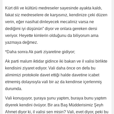
Kürt dili ve kültürü medreseler sayesinde ayakta kaldı,
fakat siz medreselere de karşısınız, kendinize çeki düzen
verin, eğer nasihat dinleyecek mecaliniz varsa ne
dediğimi iyi düşünün” diyor ve onlara gereken dersi
veriyor. Heyette kimlerin olduğunu da biliyorum ama
yazmaya değmez.
*Daha sonra Ak parti ziyaretine gidiyor;
Ak parti malum iktidar gidince iki bakan ve il valisi birlikte
kendisini ziyaret ediyor. Vali daha önce on defa bu
alimimizi protokole davet ettiği halde davetine icabet
etmemiş dolayısıyla vali bir az da kendinse içerlenmiş
durumda.
Vali konuşuyor, şuraya şunu yaptım, buraya bunu yaptım
diyerek kendini övüyor. Bir ara Baş Müdderisimiz Şeyh
Ahmet diyor ki, il valisi sen misin? Vali, evet diyor, peki bu