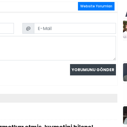
Website Yorumları
Email
@