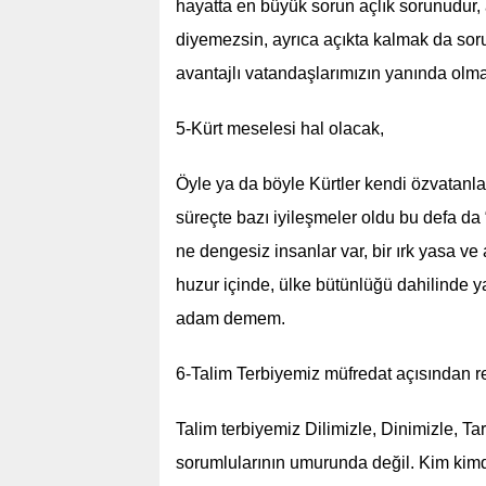
hayatta en büyük sorun açlık sorunudur, a
diyemezsin, ayrıca açıkta kalmak da soru
avantajlı vatandaşlarımızın yanında olm
5-Kürt meselesi hal olacak,
Öyle ya da böyle Kürtler kendi özvatanları
süreçte bazı iyileşmeler oldu bu defa da 
ne dengesiz insanlar var, bir ırk yasa ve
huzur içinde, ülke bütünlüğü dahilinde
adam demem.
6-Talim Terbiyemiz müfredat açısından r
Talim terbiyemiz Dilimizle, Dinimizle, Ta
sorumlularının umurunda değil. Kim kimde