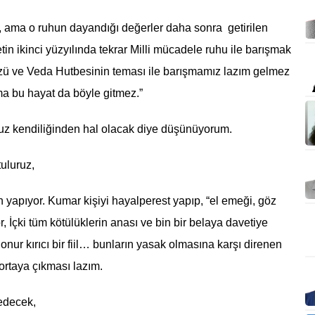
 ama o ruhun dayandığı değerler daha sonra getirilen
in ikinci yüzyılında tekrar Milli mücadele ruhu ile barışmak
özü ve Veda Hutbesinin teması ile barışmamız lazım gelmez
ma bu hayat da böyle gitmez.”
z kendiliğinden hal olacak diye düşünüyorum.
tuluruz,
n yapıyor. Kumar kişiyi hayalperest yapıp, “el emeği, göz
, İçki tüm kötülüklerin anası ve bin bir belaya davetiye
onur kırıcı bir fiil… bunların yasak olmasına karşı direnen
 ortaya çıkması lazım.
edecek,