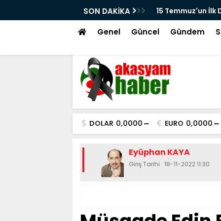
larından Kayseri'de Çekilen Görüntüler
SON DAKİKA
Beğeni Avcılığı, E
kır'ın Meydandaki Çağrısı Kamerada
Genel
Güncel
Gündem
S
DOLAR
0,0000
EURO
0,0000
Eyüphan KAYA
Giriş Tarihi : 18-11-2022 11:30