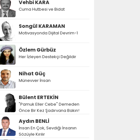
Vehbi KARA
Cuma Hutbesi ve Bidat
Songül KARAMAN
Motivasyonda Dijital Devrim-1
Özlem Gürbüz
Her İzleyen Destekçi Değildir
Nihat Güç
Münevver İnsan
Bülent ERTEKİN
"Pamuk Eller Cebe" Demeden
Önce Bir Kez Şadırvana Bakın!
Aydın BENLİ
İnsan En Çok, Sevdiği İnsanın
Sözüyle Kırılır