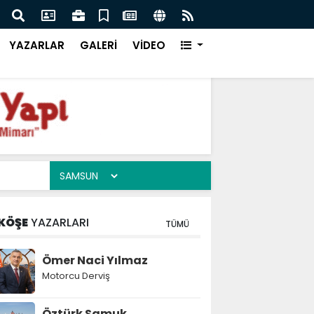
yük İcazet Heyecanı
Kudü
YAZARLAR
GALERİ
VİDEO
KÖŞE
YAZARLARI
TÜMÜ
Ömer Naci Yılmaz
Motorcu Derviş
Öztürk Samuk