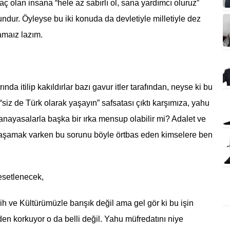
ç olan insana “hele az sabırlı ol, sana yardımcı oluruz”
ndur. Öyleyse bu iki konuda da devletiyle milletiyle dez
amaız lazım.
nda itilip kakıldırlar bazı gavur itler tarafından, neyse ki bu
“siz de Türk olarak yaşayın” safsatası çıktı karşımıza, yahu
 anayasalarla başka bir ırka mensup olabilir mi? Adalet ve
 yaşamak varken bu sorunu böyle örtbas eden kimselere ben
esetlenecek,
rih ve Kültürümüzle barışık değil ama gel gör ki bu işin
n korkuyor o da belli değil. Yahu müfredatını niye