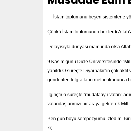
Müsaade Edin B
İslam toplumunu beşeri sistemlerle y
Çünkü İslam toplumunun her ferdi Allah’
Dolayısıyla dünyası mamur da olsa Allah’
9 Kasım günü Dicle Üniversitesinde “Mil
yapıldı.O süreçte Diyarbakır’ın çok aktif ve
gönderilen telgrafların metni okununca h
İlginçtir o süreçte “müdafaay-ı vatan” a
vatandaşlarımızı bir araya getirerek Milli
Ben gün boyu sempozyumu izledim. Birinc
ki;