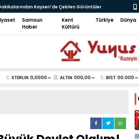
go Enflasyonu ve Çelişkiler Çağı
İFAM'da Bü
iyaset
Samsun
Kent
Türkiye
Dünya
Haber
Kültürü
STERLIN
0,0000
ALTIN
000,00
BİST
00.000