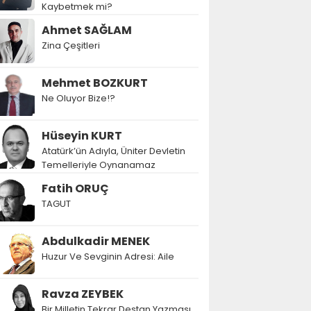
Kaybetmek mi?
Ahmet SAĞLAM
Zina Çeşitleri
Mehmet BOZKURT
Ne Oluyor Bize!?
Hüseyin KURT
Atatürk’ün Adıyla, Üniter Devletin
Temelleriyle Oynanamaz
Fatih ORUÇ
TAGUT
Abdulkadir MENEK
Huzur Ve Sevginin Adresi: Aile
Ravza ZEYBEK
Bir Milletin Tekrar Destan Yazması