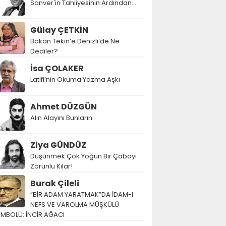
Sanver'in Tahliyesinin Ardından…
Gülay ÇETKİN
Bakan Tekin’e Denizli’de Ne
Dediler?
İsa ÇOLAKER
Latifi’nin Okuma Yazma Aşkı
Ahmet DÜZGÜN
Alın Alayını Bunların
Ziya GÜNDÜZ
Düşünmek Çok Yoğun Bir Çabayı
Zorunlu Kılar!
Burak Çileli
“BİR ADAM YARATMAK”DA İDAM-I
NEFS VE VAROLMA MÜŞKÜLÜ
EMBOLÜ: İNCİR AĞACI