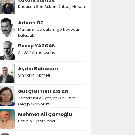
Kudüsün Son Askeri Onbaşı Hasan
Adnan ÖZ
Muhammed salah lige heyecan
katacak!
Recep YAZGAN
AHBAP America İnc.
Aydın Babacan
Sınırların Hikmeti
GÜLÇİN ITIRLI ASLAN
Zaman mı Akıyor, Yoksa Biz mi
Geçip Gidiyoruz!
Mehmet Ali Çamoğlu
Batı’nın Dijital Vebalı