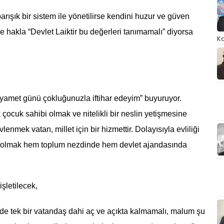
arışık bir sistem ile yönetilirse kendini huzur ve güven
e hakla “Devlet Laiktir bu değerleri tanımamalı” diyorsa
Ka
yamet günü çokluğunuzla iftihar edeyim” buyuruyor.
ocuk sahibi olmak ve nitelikli bir neslin yetişmesine
lenmek vatan, millet için bir hizmettir. Dolayısıyla evliliği
cı olmak hem toplum nezdinde hem devlet ajandasında
şletilecek,
ede tek bir vatandaş dahi aç ve açıkta kalmamalı, malum şu