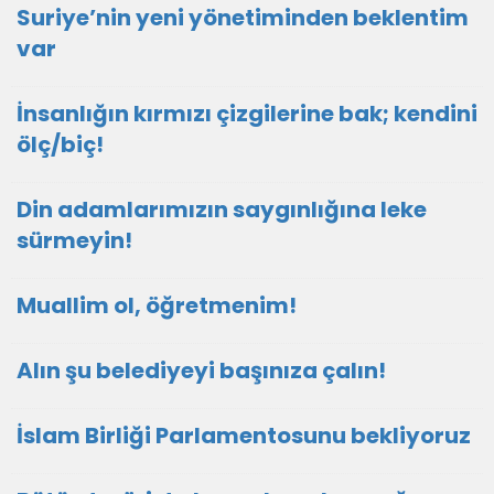
Suriye’nin yeni yönetiminden beklentim
var
İnsanlığın kırmızı çizgilerine bak; kendini
ölç/biç!
Din adamlarımızın saygınlığına leke
sürmeyin!
Muallim ol, öğretmenim!
Alın şu belediyeyi başınıza çalın!
İslam Birliği Parlamentosunu bekliyoruz