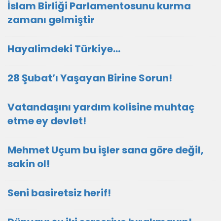
İslam Birliği Parlamentosunu kurma
zamanı gelmiştir
Hayalimdeki Türkiye…
28 Şubat’ı Yaşayan Birine Sorun!
Vatandaşını yardım kolisine muhtaç
etme ey devlet!
Mehmet Uçum bu işler sana göre değil,
sakin ol!
Seni basiretsiz herif!