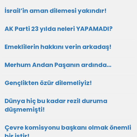
İsrail’in aman dilemesi yakındır!
AK Parti 23 yılda neleri YAPAMADI?
Emeklilerin hakkını verin arkadaş!
Merhum Andan Paşanın ardında…
Gençlikten özür dilemeliyiz!
Dünya hiç bu kadar rezil duruma
düşmemişti!
Çevre komisyonu başkanı olmak önemli
bir iştir!