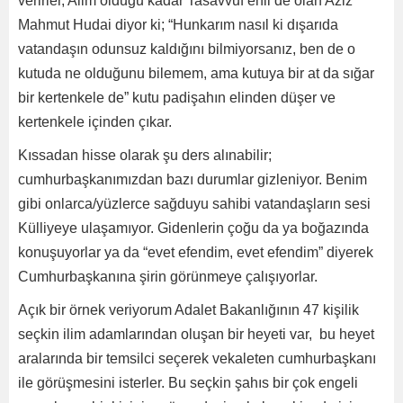
verirler, Alim olduğu kadar Tasavvuf ehli de olan Aziz
Mahmut Hudai diyor ki; “Hunkarım nasıl ki dışarıda
vatandaşın odunsuz kaldığını bilmiyorsanız, ben de o
kutuda ne olduğunu bilemem, ama kutuya bir at da sığar
bir kertenkele de” kutu padişahın elinden düşer ve
kertenkele içinden çıkar.
Kıssadan hisse olarak şu ders alınabilir;
cumhurbaşkanımızdan bazı durumlar gizleniyor. Benim
gibi onlarca/yüzlerce sağduyu sahibi vatandaşların sesi
Külliyeye ulaşamıyor. Gidenlerin çoğu da ya boğazında
konuşuyorlar ya da “evet efendim, evet efendim” diyerek
Cumhurbaşkanına şirin görünmeye çalışıyorlar.
Açık bir örnek veriyorum Adalet Bakanlığının 47 kişilik
seçkin ilim adamlarından oluşan bir heyeti var, bu heyet
aralarında bir temsilci seçerek vekaleten cumhurbaşkanı
ile görüşmesini isterler. Bu seçkin şahıs bir çok engeli