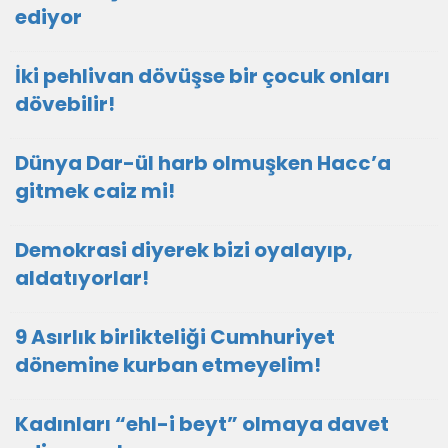
ediyor
İki pehlivan dövüşse bir çocuk onları
dövebilir!
Dünya Dar-ül harb olmuşken Hacc’a
gitmek caiz mi!
Demokrasi diyerek bizi oyalayıp,
aldatıyorlar!
9 Asırlık birlikteliği Cumhuriyet
dönemine kurban etmeyelim!
Kadınları “ehl-i beyt” olmaya davet