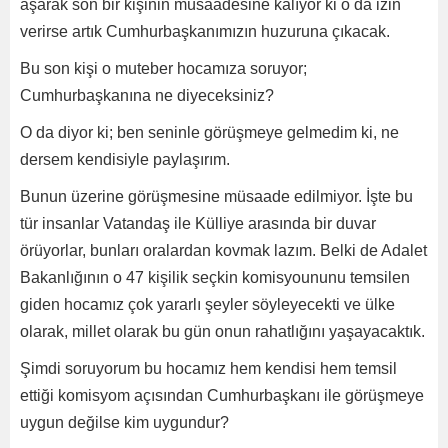
aşarak son bir kişinin müsaadesine kalıyor ki o da izin
verirse artık Cumhurbaşkanımızın huzuruna çıkacak.
Bu son kişi o muteber hocamıza soruyor;
Cumhurbaşkanına ne diyeceksiniz?
O da diyor ki; ben seninle görüşmeye gelmedim ki, ne
dersem kendisiyle paylaşırım.
Bunun üzerine görüşmesine müsaade edilmiyor. İşte bu
tür insanlar Vatandaş ile Külliye arasında bir duvar
örüyorlar, bunları oralardan kovmak lazım. Belki de Adalet
Bakanlığının o 47 kişilik seçkin komisyoununu temsilen
giden hocamız çok yararlı şeyler söyleyecekti ve ülke
olarak, millet olarak bu gün onun rahatlığını yaşayacaktık.
Şimdi soruyorum bu hocamız hem kendisi hem temsil
ettiği komisyom açısından Cumhurbaşkanı ile görüşmeye
uygun değilse kim uygundur?