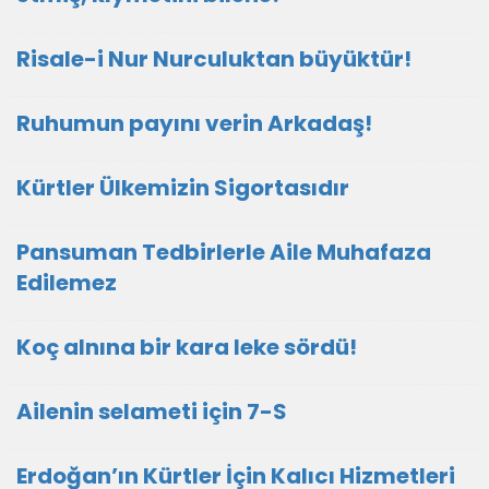
Risale-i Nur Nurculuktan büyüktür!
Ruhumun payını verin Arkadaş!
Kürtler Ülkemizin Sigortasıdır
Pansuman Tedbirlerle Aile Muhafaza
Edilemez
Koç alnına bir kara leke sördü!
Ailenin selameti için 7-S
Erdoğan’ın Kürtler İçin Kalıcı Hizmetleri