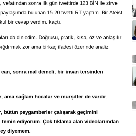
 vefatından sonra ilk gün twettirde 123 BİN ile zirve
paylaşımda bulunan 15-20 twetti RT yaptım. Bir Ateist
ul bir cevap verdim, kaçtı.
ları da dinledim. Doğrusu, pratik, kısa, öz ve anlaşılır
sığdırmak zor ama birkaç ifadesi özerinde analiz
a can, sonra mal demeli, bir insan tersinden
r, ama sağlam hocalar ve mürşitler de vardır.
ir, bütün peygamberler çalışarak geçimini
ı temin ediyorum. Çok tıklama alan videolarımdan
 şey diyemem.