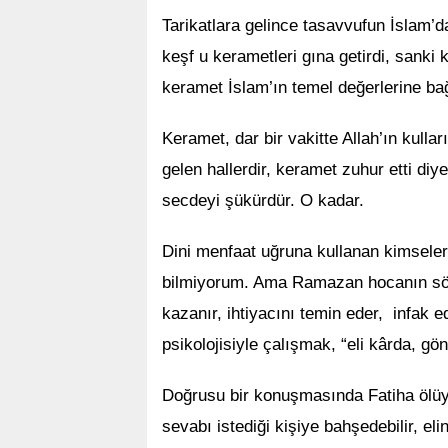
Tarikatlara gelince tasavvufun İslam’d
keşf u kerametleri gına getirdi, sanki 
keramet İslam’ın temel değerlerine ba
Keramet, dar bir vakitte Allah’ın kulla
gelen hallerdir, keramet zuhur etti diy
secdeyi şükürdür. O kadar.
Dini menfaat uğruna kullanan kimseler
bilmiyorum. Ama Ramazan hocanın söyled
kazanır, ihtiyacını temin eder, infak ed
psikolojisiyle çalışmak, “eli kârda, gön
Doğrusu bir konuşmasında Fatiha ölüy
sevabı istediği kişiye bahşedebilir, el