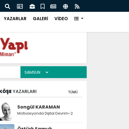
lar Nasıl Düzenlenir? Decorelax Banyo Düzenleyiciler
KPSS 
YAZARLAR
GALERİ
VİDEO
KÖŞE
YAZARLARI
TÜMÜ
Songül KARAMAN
Motivasyonda Dijital Devrim-2
Öztürk Samuk