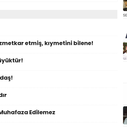
S
izmetkar etmiş, kıymetini bilene!
üyüktür!
adaş!
dır
 Muhafaza Edilemez