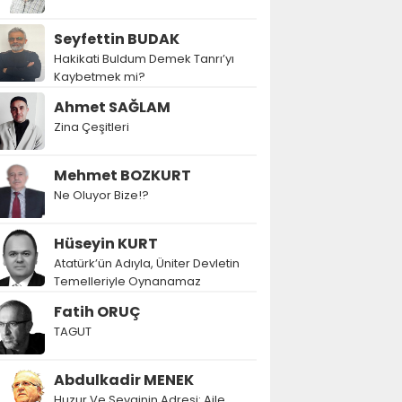
Seyfettin BUDAK
Hakikati Buldum Demek Tanrı’yı
Kaybetmek mi?
Ahmet SAĞLAM
Zina Çeşitleri
Mehmet BOZKURT
Ne Oluyor Bize!?
Hüseyin KURT
Atatürk’ün Adıyla, Üniter Devletin
Temelleriyle Oynanamaz
Fatih ORUÇ
TAGUT
Abdulkadir MENEK
Huzur Ve Sevginin Adresi: Aile