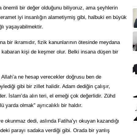
a önemli bir değer olduğunu biliyoruz, ama şeyhlerin
keramet iyi insanlığın alametiymiş gibi, halbuki en büyük
ğlı yaşayabilmektir.
rına bir ikramıdır, fizik kanunlarının ötesinde meydana
e kabaran kişi de keşmer olur. Belki insana düşen bir
 Allah’a ne hesap verecekler doğrusu ben de
iği gibi bir zillet halidir. Adam dediğin çalışır,
er. İslam’da alın teri, el emeği çok değerlidir. Zühd
lü yarda olmak” ayrıcalıklı bir haldır.
e okunmaz dedi, aslında Fatiha’yı okuyan kazandığı
indeki parayı sadaka verdiği gibi. Orada bir yanlış