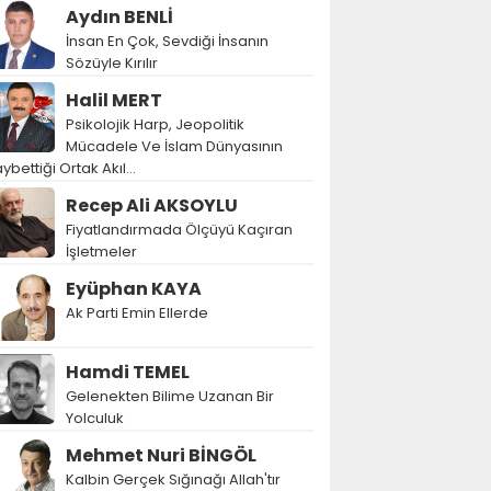
Aydın BENLİ
İnsan En Çok, Sevdiği İnsanın
Sözüyle Kırılır
Halil MERT
Psikolojik Harp, Jeopolitik
Mücadele Ve İslam Dünyasının
ybettiği Ortak Akıl…
Recep Ali AKSOYLU
Fiyatlandırmada Ölçüyü Kaçıran
İşletmeler
Eyüphan KAYA
Ak Parti Emin Ellerde
Hamdi TEMEL
Gelenekten Bilime Uzanan Bir
Yolculuk
Mehmet Nuri BİNGÖL
Kalbin Gerçek Sığınağı Allah'tır