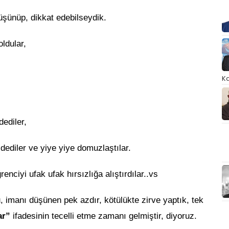
üşünüp, dikkat edebilseydik.
ldular,
Ka
ediler,
ediler ve yiye yiye domuzlaştılar.
nciyi ufak ufak hırsızlığa alıştırdılar..vs
 imanı düşünen pek azdır, kötülükte zirve yaptık, tek
ar”
ifadesinin tecelli etme zamanı gelmiştir, diyoruz.