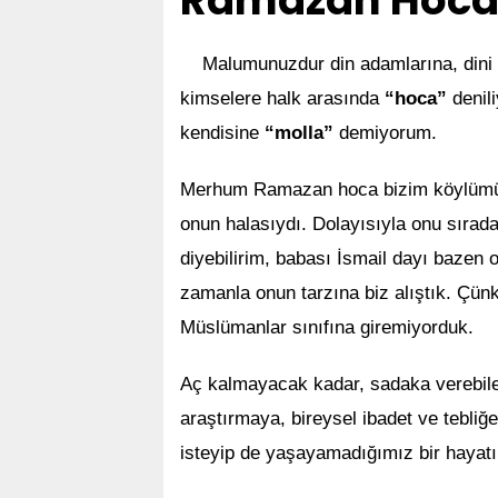
Ramazan Hoca Ü
Malumunuzdur din adamlarına, dini k
kimselere halk arasında
“hoca”
denil
kendisine
“molla”
demiyorum.
Merhum Ramazan hoca bizim köylümüz,
onun halasıydı. Dolayısıyla onu sıradan
diyebilirim, babası İsmail dayı bazen 
zamanla onun tarzına biz alıştık. Çünkü 
Müslümanlar sınıfına giremiyorduk.
Aç kalmayacak kadar, sadaka verebilec
araştırmaya, bireysel ibadet ve tebliğ
isteyip de yaşayamadığımız bir hayatı