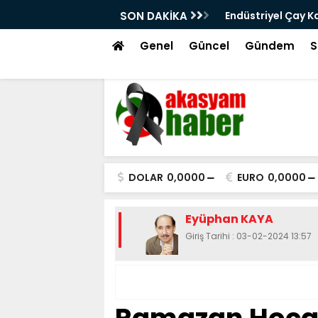
dir ve Nasıl Seçilir?
SON DAKİKA
Otomotiv Yan San
Çözümleri
Genel
Güncel
Gündem
S
DOLAR
0,0000
EURO
0,0000
Eyüphan KAYA
Giriş Tarihi : 03-02-2024 13:57