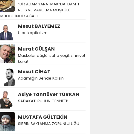
“BİR ADAM YARATMAK”DA İDAM-I
NEFS VE VAROLMA MÜŞKÜLÜ
EMBOLÜ: İNCİR AĞACI
Mesut BALYEMEZ
Ulan kapitalizm.
Murat GÜLŞAN
Maskeler düştü: saha yeşil, zihniyet
kara!
Mesut CİHAT
Adamlığın Sende Kalsın
Asiye Tanrıöver TÜRKAN
SADAKAT: RUHUN CENNETİ!
MUSTAFA GÜLTEKİN
SIRRIN SAKLANMA ZORUNLULUĞU