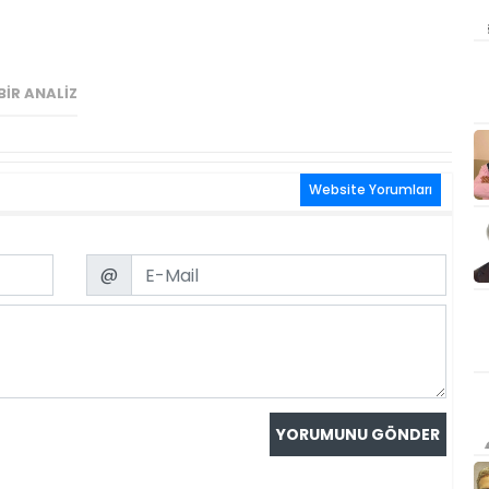
IR ANALIZ
Website Yorumları
Email
@