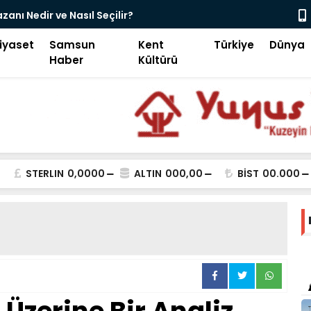
ayi İçin Lastik Tamburlu Kumlama Makinesi
Küçük Banyo
Neler?
iyaset
Samsun
Kent
Türkiye
Dünya
Haber
Kültürü
STERLIN
0,0000
ALTIN
000,00
BİST
00.000