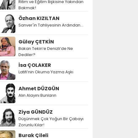
Ritim ve Eğitim İlişkisine Yakından
Bakmak!
Özhan KIZILTAN
Sanver'in Tahliyesinin Ardından…
Gülay ÇETKİN
Bakan Tekin’e Denizli’de Ne
Dediler?
İsa ÇOLAKER
Latifi’nin Okuma Yazma Aşkı
Ahmet DÜZGÜN
Alın Alayını Bunların
Ziya GÜNDÜZ
Düşünmek Çok Yoğun Bir Çabayı
Zorunlu Kılar!
Burak Çileli