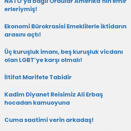
NATO’ya bağlı Ordular Amerika’nın emir
erleriymiş!
Ekonomi Bürokrasisi Emeklilerle iktidarın
arasını açtı!
Üç kuruşluk imanı, beş kuruşluk vicdanı
olan LGBT’ye karşı olmalı!
İltifat Marifete Tabidir
Kadim Diyanet Reisimiz Ali Erbaş
hocadan kamuoyuna
Cuma saatimi verin arkadaş!