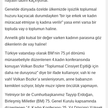
hayatın tadını kaçırıyorlar.
Genelde dünyada özelde ülkemizde işsizlik toplumsal
huzuru kaçıracak durumdayken “bir işe erkek ve kadın
müracaat etmişse iş kadına verilir” yasa emri varsa bir
topluda vay o toplumun haline.
Annelik gibi kutsal bir değer varken kadının parasına göz
dikenlerin de vay haline!
Türkiye vatandaşı olarak BM’nin 75.yıl dönümü
münasebetiyle düzenlenen 4.kadın konferansında
konuşan Volkan Bozkır “Toplumsal Cinsiyet Eşitliği için
daha ne duruyoruz” diye bir ifade kullanıyor, vah ki ne
vah! Volkan Bozkır’a sesleniyorum, anne babanızın
kemikleri sızlıyor, böyle muzır işlere öncülük yapmayın.
Yetmiyor bir de Cumhurbaşkanımız Tayyip Erdoğan,
Birleşmiş Milletler (BM) 75. Genel Kurulu kapsamında
düzenlenen "4. Kadın Konferansı 25. Yıl Dönümü Yüksek