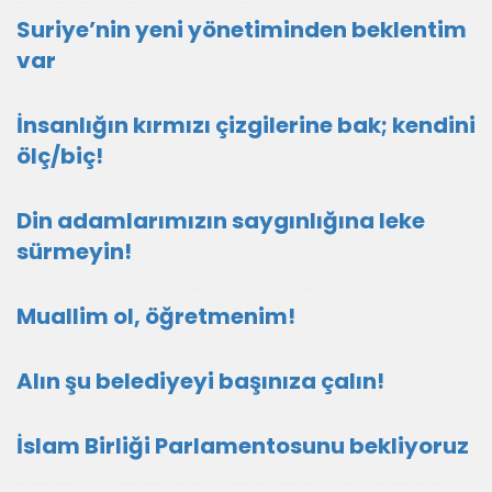
Suriye’nin yeni yönetiminden beklentim
var
İnsanlığın kırmızı çizgilerine bak; kendini
ölç/biç!
Din adamlarımızın saygınlığına leke
sürmeyin!
Muallim ol, öğretmenim!
Alın şu belediyeyi başınıza çalın!
İslam Birliği Parlamentosunu bekliyoruz