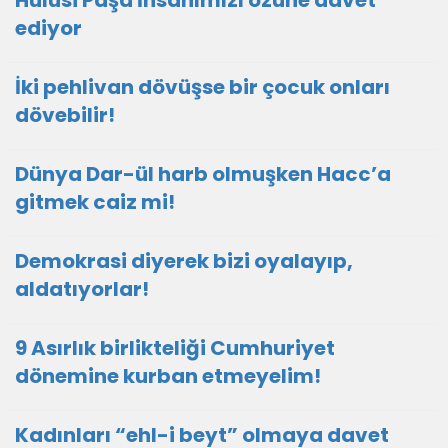
Hulusi Paşa İnsanımızı özüne davet
ediyor
İki pehlivan dövüşse bir çocuk onları
dövebilir!
Dünya Dar-ül harb olmuşken Hacc’a
gitmek caiz mi!
Demokrasi diyerek bizi oyalayıp,
aldatıyorlar!
9 Asırlık birlikteliği Cumhuriyet
dönemine kurban etmeyelim!
Kadınları “ehl-i beyt” olmaya davet