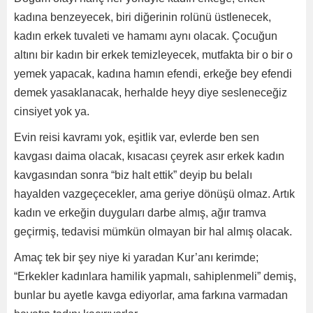
kadına benzeyecek, biri diğerinin rolünü üstlenecek,
kadın erkek tuvaleti ve hamamı aynı olacak. Çocuğun
altını bir kadın bir erkek temizleyecek, mutfakta bir o bir o
yemek yapacak, kadına hamın efendi, erkeğe bey efendi
demek yasaklanacak, herhalde heyy diye sesleneceğiz
cinsiyet yok ya.
Evin reisi kavramı yok, eşitlik var, evlerde ben sen
kavgası daima olacak, kısacası çeyrek asır erkek kadın
kavgasından sonra “biz halt ettik” deyip bu belalı
hayalden vazgeçecekler, ama geriye dönüşü olmaz. Artık
kadın ve erkeğin duyguları darbe almış, ağır tramva
geçirmiş, tedavisi mümkün olmayan bir hal almış olacak.
Amaç tek bir şey niye ki yaradan Kur’anı kerimde;
“Erkekler kadınlara hamilik yapmalı, sahiplenmeli” demiş,
bunlar bu ayetle kavga ediyorlar, ama farkına varmadan