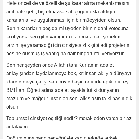
Hele öncelikle ve özellikle şu karar alma mekanizmasını
adil hale getir, hiç olmazsa salt çoğunlukla aldığın
kararları al ve uygulanması için bir müeyyiden olsun.
Senin kararların beş daimi üyeden birinin dahi vetosuna
takılıyorsa sen git o varlığını külahıma anlat, yönetim
tarzın işe yaramadığı için cinsiyetsizlik gibi adi projelerin
peşine düşmüş iş yaptığına dair bir görüntü veriyorsun.
Sen her şeyden önce Allah’ı tanı Kur’an’ın adalet
anlayışından faydalanmaya bak, kıt insan aklıyla dünyayı
idare etmeye çalışırsan böyle başın önünde eğik olur ey
BM! İlahi Öğreti adına adaleti ayakta tut ki dünyanın
mazlum ve mağdur insanları seni alkışlasın ta ki başın dik
olsun.
Toplumsal cinsiyet eşitliği nedir? merak eden varsa bir az
anlatayım.
Doğum olayı hariç her yönüyle kadın erkeğe, erkek