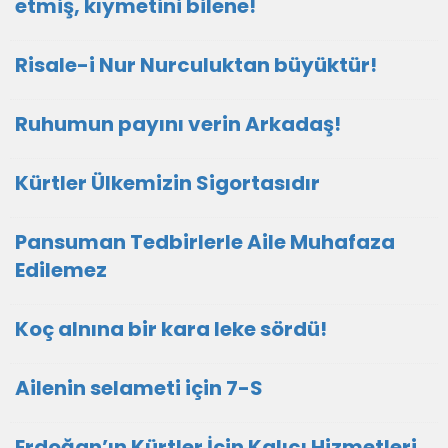
etmiş, kıymetini bilene!
Risale-i Nur Nurculuktan büyüktür!
Ruhumun payını verin Arkadaş!
Kürtler Ülkemizin Sigortasıdır
Pansuman Tedbirlerle Aile Muhafaza
Edilemez
Koç alnına bir kara leke sördü!
Ailenin selameti için 7-S
Erdoğan’ın Kürtler İçin Kalıcı Hizmetleri