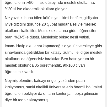
öğrencilerin %80’ni lise düzeyinde meslek okullarına,
%20’si ise akademik okullara gidiyor.
Ne yazık ki bunu bilen kötü niyetli kimi herifler, gidişatın
iyiye gittiğini görünce 28 Şubat müdahalesiyle meslek
okullarını katlettiler. Meslek okullarına giden öğrencilerin
oranı %(3-5)’e düştü. Mesleksiz birkaç nesil yetişti.
İmam- Hatip okullarını kapatacağız diye üniversiteye giriş
sınavlarında getirdikleri bir katsayı zulmü ile diğer meslek
okullarını da öğrencisiz bıraktılar. Ben hatırlıyorum bir
meslek okulunda 35 öğretmendik, 90-100 civarı
öğrencimiz vardı.
Neymiş efendim, katsayı engeli yüzünden puan
kırılıyormuş, sanki nitelikli üniversitelerin önemli bölümleri
öğrencileri bekliyor da onların kontenjanı boşa gitmesin
diye bir tedbir alınıyormuş.