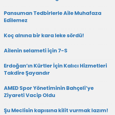
Pansuman Tedbirlerle Aile Muhafaza
Edilemez
Koç alnına bir kara leke sördü!
Ailenin selameti için 7-S
Erdoğan’ın Kürtler İçin Kalıcı Hizmetleri
Takdire Şayandır
AMED Spor Yönetiminin Bahçeli’ye
Ziyareti Vacip Oldu
Şu Meclisin kapısına kilit vurmak lazım!