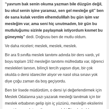
“yavrum bak senin okuma yazman bile düzgün değil,
bu okul senin işine yaramaz, sen gel mesleğe git” ben
de sana kulak verdim elhemdulillah bu gün işim var
mesleğim var, ama seni hiç unutmadım, bir gün bu
mutluluğumu sizinle paylaşmak istiyordum kısmet bu
güneymiş”
dedi. Doğrusu ben de mutlu oldum.
Ve daha niceleri; meslek, meslek, meslek.
Bir ara 9.sınıfta meslek tanıtımı adında bir ders vardı, yıl
boyu toplam 192 mesleğin tanıtımı müfredatta var, öğrenci
meslekleri tanısın, bilinçli tercih yapsın diye, bir çok
okulda o dersi idareciler alıyor ve nasıl olsa sınavı yok
diye çoğu zaman da boş geçiyordu.
Ben bir lisede müdürdüm, o dersi iyi değerlendirmek için
Meslek Odalarına yazı yazarak mesleği tanıtmak için bir
meslek erbabının gelip işin iç yüzünü, mesleğin eksilerini