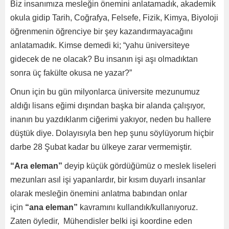
Biz insanımıza mesleğin önemini anlatamadık, akademik
okula gidip Tarih, Coğrafya, Felsefe, Fizik, Kimya, Biyoloji
öğrenmenin öğrenciye bir şey kazandırmayacağını
anlatamadık. Kimse demedi ki; “yahu üniversiteye
gidecek de ne olacak? Bu insanın işi aşı olmadıktan
sonra üç fakülte okusa ne yazar?”
Onun için bu gün milyonlarca üniversite mezunumuz
aldığı lisans eğimi dışından başka bir alanda çalışıyor,
inanın bu yazdıklarım ciğerimi yakıyor, neden bu hallere
düştük diye. Dolayısıyla ben hep şunu söylüyorum hiçbir
darbe 28 Şubat kadar bu ülkeye zarar vermemiştir.
“Ara eleman”
deyip küçük gördüğümüz o meslek liseleri
mezunları asıl işi yapanlardır, bir kısım duyarlı insanlar
olarak mesleğin önemini anlatma babından onlar
için
“ana eleman”
kavramını kullandık/kullanıyoruz.
Zaten öyledir, Mühendisler belki işi koordine eden