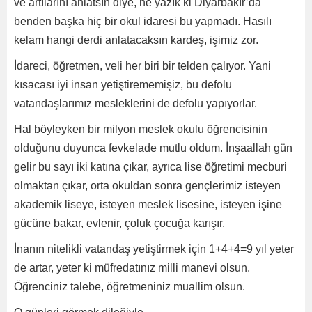
ve artılarını anlatsın diye, ne yazık ki Diyarbakır’da
benden başka hiç bir okul idaresi bu yapmadı. Hasılı
kelam hangi derdi anlatacaksın kardeş, işimiz zor.
İdareci, öğretmen, veli her biri bir telden çalıyor. Yani
kısacası iyi insan yetiştirememişiz, bu defolu
vatandaşlarımız mesleklerini de defolu yapıyorlar.
Hal böyleyken bir milyon meslek okulu öğrencisinin
olduğunu duyunca fevkelade mutlu oldum. İnşaallah gün
gelir bu sayı iki katına çıkar, ayrıca lise öğretimi mecburi
olmaktan çıkar, orta okuldan sonra gençlerimiz isteyen
akademik liseye, isteyen meslek lisesine, isteyen işine
gücüne bakar, evlenir, çoluk çocuğa karışır.
İnanın nitelikli vatandaş yetiştirmek için 1+4+4=9 yıl yeter
de artar, yeter ki müfredatınız milli manevi olsun.
Öğrenciniz talebe, öğretmeniniz muallim olsun.