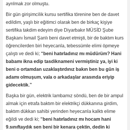
ayrılmak zor olmuştu.
Bir gün girişimcilik kursu sertifika törenine ben de davet
edildim, yaşlı bir eğitimci olarak ben de birkaç kişiye
sertifika takdim edeyim diye Diyarbakır MÜSİD Şube
Başkanı İsmail Şanlı beni davet etmişti, bir de baktım kurs
öğrencilerden biri heyecanla, tebessümle elimi öpmeye
çalıştı ve dedi ki;
“beni hatırladınız mı müdürüm? Hani
babamı ikna edip tasdiknameni vermiştiniz ya, iyi ki
beni o ortamdan uzaklaştırdınız bakın ben bu gün iş
adamı olmuşum, vala o arkadaşlar arasında eriyip
gidecektik.”
Başka bir gün, elektrik lambamız söndü, ben de bir ampul
almak için etrafa baktım bir elektrikçi dükkanına girdim,
baktım dükkan sahibi yerinden heyecanla kalktı elime
eğildi ve dedi ki;
“beni hatırladınız mı hocam hani
9.sınıftaydık sen beni bir kenara çektin, dedin ki