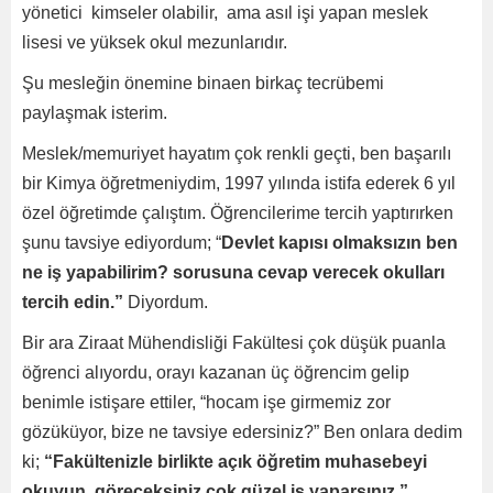
yönetici kimseler olabilir, ama asıl işi yapan meslek
lisesi ve yüksek okul mezunlarıdır.
Şu mesleğin önemine binaen birkaç tecrübemi
paylaşmak isterim.
Meslek/memuriyet hayatım çok renkli geçti, ben başarılı
bir Kimya öğretmeniydim, 1997 yılında istifa ederek 6 yıl
özel öğretimde çalıştım. Öğrencilerime tercih yaptırırken
şunu tavsiye ediyordum; “
Devlet kapısı olmaksızın ben
ne iş yapabilirim? sorusuna cevap verecek okulları
tercih edin.”
Diyordum.
Bir ara Ziraat Mühendisliği Fakültesi çok düşük puanla
öğrenci alıyordu, orayı kazanan üç öğrencim gelip
benimle istişare ettiler, “hocam işe girmemiz zor
gözüküyor, bize ne tavsiye edersiniz?” Ben onlara dedim
ki;
“Fakültenizle birlikte açık öğretim muhasebeyi
okuyun, göreceksiniz çok güzel iş yaparsınız.”