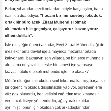
Birkaç yıl aradan geçti onlardan biriyle karşılaştım, bana
nasıl da dua ediyor,
“hocam biz muhasebeyi okuduk,
ortak bir büro açtık, Ziraat Mühendisi olmak
aklımızdan bile geçmiyor, çalışıyoruz, kazanıyoruz
elhemdulillah”.
İşte mesleğin önemi arkadaş.Evet Ziraat Mühendisliği de
meslektir ama devlet işe almayınca mezunlar ortada
kalıyorlardı, bakmayın son yıllarda on binlerce mühendis
aldı, ama ne yazık ki keşke bin tanesi işe yarasaydı,
kravatlı, ütülü elbiseli mühendis işte, ne olacak?
Müdür olduğum bir okulda sınıf tekrarına kalmış, başarısız
bir öğrencim okulda disiplinsizlik yapıyor, öğretmenlerle
yüz göz oluyordu, ben velisini çağırdım tasdikmanesini
verip açık liseye yönlendirdin, ağlayarak okuldan
ayrılmıştı, onun için okuldan çok arkadaşlarından