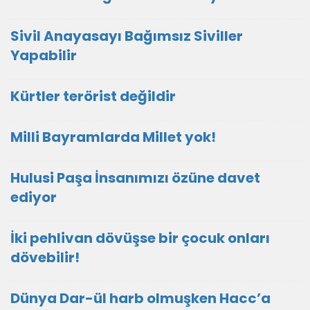
Sivil Anayasayı Bağımsız Siviller
Yapabilir
Kürtler terörist değildir
Milli Bayramlarda Millet yok!
Hulusi Paşa İnsanımızı özüne davet
ediyor
İki pehlivan dövüşse bir çocuk onları
dövebilir!
Dünya Dar-ül harb olmuşken Hacc’a